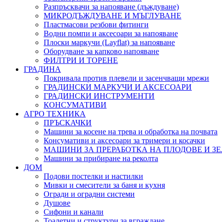
Разпръсквачи за напояване (дъждуване)
МИКРОДЪЖДУВАНЕ И МЪГЛУВАНЕ
Пластмасови резбови фитинги
Водни помпи и аксесоари за напояване
Плоски маркучи (Layflat) за напояване
Оборудване за капково напояване
ФИЛТРИ И ТОРЕНЕ
ГРАДИНА
Покривала против плевели и засенчващи мрежи
ГРАДИНСКИ МАРКУЧИ И АКСЕСОАРИ
ГРАДИНСКИ ИНСТРУМЕНТИ
КОНСУМАТИВИ
АГРО ТЕХНИКА
ПРЪСКАЧКИ
Машини за косене на трева и обработка на почвата
Консумативи и аксесоари за тримери и косачки
МАШИНИ ЗА ПРЕРАБОТКА НА ПЛОДОВЕ И З
Машини за прибиране на реколта
ДОМ
Подови постелки и настилки
Мивки и смесители за баня и кухня
Огради и оградни системи
Душове
Сифони и канали
Тоалетни и структури за вграждане