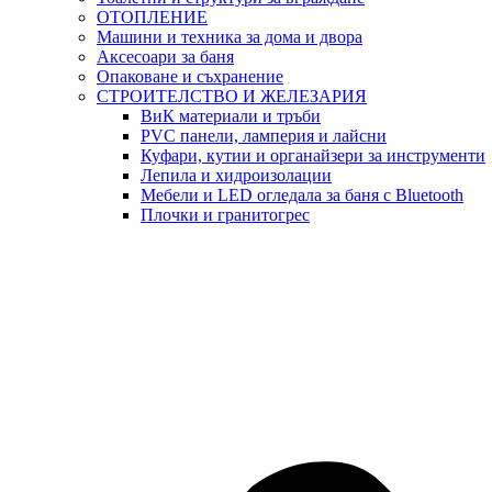
ОТОПЛЕНИЕ
Машини и техника за дома и двора
Аксесоари за баня
Опаковане и съхранение
СТРОИТЕЛСТВО И ЖЕЛЕЗАРИЯ
ВиК материали и тръби
PVC панели, ламперия и лайсни
Куфари, кутии и органайзери за инструменти
Лепила и хидроизолации
Мебели и LED огледала за баня с Bluetooth
Плочки и гранитогрес