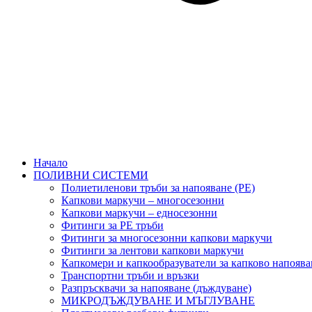
Начало
ПОЛИВНИ СИСТЕМИ
Полиетиленови тръби за напояване (PE)
Капкови маркучи – многосезонни
Капкови маркучи – едносезонни
Фитинги за PE тръби
Фитинги за многосезонни капкови маркучи
Фитинги за лентови капкови маркучи
Капкомери и капкообразуватели за капково напоява
Транспортни тръби и връзки
Разпръсквачи за напояване (дъждуване)
МИКРОДЪЖДУВАНЕ И МЪГЛУВАНЕ