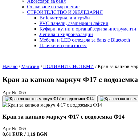
Аксесоари за баня
Опаковане и съхранение
СТРОИТЕЛСТВО И ЖЕЛЕЗАРИЯ
ВиК материали и тръби
PVC панели, ламперия и лайсни
Куфари, кутии и органайзери за инструменти
Лепила и хидроизолации
Мебели и LED огледала за баня с Bluetooth
Плочки и гранитогрес
Начало
/
Магазин
/
ПОЛИВНИ СИСТЕМИ
/
Кран за капков ма
Кран за капков маркуч Ф17 с водоземк
Арт.№: 065
Кран за капков маркуч Ф17 с водоземка Ф14
Арт.№: 065
0,61 EUR / 1,19 BGN