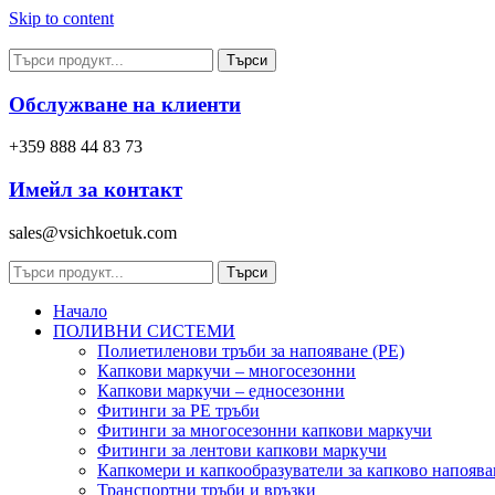
Skip to content
Търси
Обслужване на клиенти
+359 888 44 83 73
Имейл за контакт
sales@vsichkoetuk.com
Търси
Начало
ПОЛИВНИ СИСТЕМИ
Полиетиленови тръби за напояване (PE)
Капкови маркучи – многосезонни
Капкови маркучи – едносезонни
Фитинги за PE тръби
Фитинги за многосезонни капкови маркучи
Фитинги за лентови капкови маркучи
Капкомери и капкообразуватели за капково напоява
Транспортни тръби и връзки