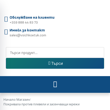
Обслужване на клиенти
+359 888 44 83 73
Имейл за контакт
sales@vsichkoetuk.com
Търси
Начало
/
Магазин
/
Покривала против плевели и засенчващи мрежи