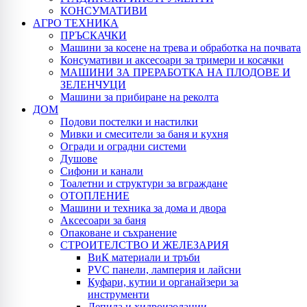
КОНСУМАТИВИ
АГРО ТЕХНИКА
ПРЪСКАЧКИ
Машини за косене на трева и обработка на почвата
Консумативи и аксесоари за тримери и косачки
МАШИНИ ЗА ПРЕРАБОТКА НА ПЛОДОВЕ И
ЗЕЛЕНЧУЦИ
Машини за прибиране на реколта
ДОМ
Подови постелки и настилки
Мивки и смесители за баня и кухня
Огради и оградни системи
Душове
Сифони и канали
Тоалетни и структури за вграждане
ОТОПЛЕНИЕ
Машини и техника за дома и двора
Аксесоари за баня
Опаковане и съхранение
СТРОИТЕЛСТВО И ЖЕЛЕЗАРИЯ
ВиК материали и тръби
PVC панели, ламперия и лайсни
Куфари, кутии и органайзери за
инструменти
Лепила и хидроизолации