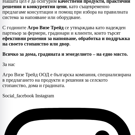
Нашата
цел
е
да
осигурим
качествени
продукти,
практични
решения
и
конкурентни
цени
,
като
същевременно
предлагаме
консултации
и
помощ
при
избора
на
правилната
система
за
напояване
или
оборудване.
С
годините
Агро
Визе
Трейд
се
утвърждава
като
надежден
партньор
за
фермери,
градинари
и
клиенти,
които
търсят
ефективни
решения
за
напояване,
обработка
и
поддръжка
на
своето
стопанство
или
двор
.
Всичко
за
дома,
градината
и
земеделието –
на
едно
място.
За нас
Агро Визе Трейд ООД е българска компания, специализирана
в предлагането на продукти и решения за селското
стопанство, дома и градината.
Social_facebook
Instagram