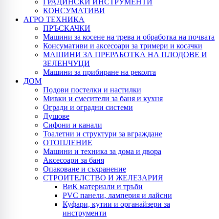
ГРАДИНСКИ ИНСТРУМЕНТИ
КОНСУМАТИВИ
АГРО ТЕХНИКА
ПРЪСКАЧКИ
Машини за косене на трева и обработка на почвата
Консумативи и аксесоари за тримери и косачки
МАШИНИ ЗА ПРЕРАБОТКА НА ПЛОДОВЕ И
ЗЕЛЕНЧУЦИ
Машини за прибиране на реколта
ДОМ
Подови постелки и настилки
Мивки и смесители за баня и кухня
Огради и оградни системи
Душове
Сифони и канали
Тоалетни и структури за вграждане
ОТОПЛЕНИЕ
Машини и техника за дома и двора
Аксесоари за баня
Опаковане и съхранение
СТРОИТЕЛСТВО И ЖЕЛЕЗАРИЯ
ВиК материали и тръби
PVC панели, ламперия и лайсни
Куфари, кутии и органайзери за
инструменти