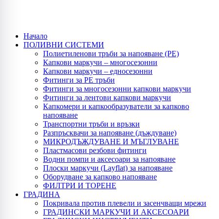
Начало
ПОЛИВНИ СИСТЕМИ
Полиетиленови тръби за напояване (PE)
Капкови маркучи – многосезонни
Капкови маркучи – едносезонни
Фитинги за PE тръби
Фитинги за многосезонни капкови маркучи
Фитинги за лентови капкови маркучи
Капкомери и капкообразуватели за капково
напояване
Транспортни тръби и връзки
Разпръсквачи за напояване (дъждуване)
МИКРОДЪЖДУВАНЕ И МЪГЛУВАНЕ
Пластмасови резбови фитинги
Водни помпи и аксесоари за напояване
Плоски маркучи (Layflat) за напояване
Оборудване за капково напояване
ФИЛТРИ И ТОРЕНЕ
ГРАДИНА
Покривала против плевели и засенчващи мрежи
ГРАДИНСКИ МАРКУЧИ И АКСЕСОАРИ