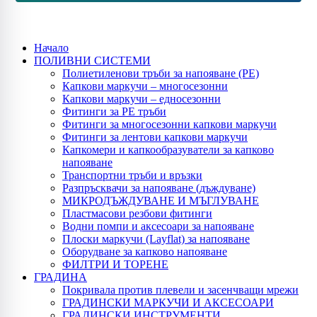
Начало
ПОЛИВНИ СИСТЕМИ
Полиетиленови тръби за напояване (PE)
Капкови маркучи – многосезонни
Капкови маркучи – едносезонни
Фитинги за PE тръби
Фитинги за многосезонни капкови маркучи
Фитинги за лентови капкови маркучи
Капкомери и капкообразуватели за капково
напояване
Транспортни тръби и връзки
Разпръсквачи за напояване (дъждуване)
МИКРОДЪЖДУВАНЕ И МЪГЛУВАНЕ
Пластмасови резбови фитинги
Водни помпи и аксесоари за напояване
Плоски маркучи (Layflat) за напояване
Оборудване за капково напояване
ФИЛТРИ И ТОРЕНЕ
ГРАДИНА
Покривала против плевели и засенчващи мрежи
ГРАДИНСКИ МАРКУЧИ И АКСЕСОАРИ
ГРАДИНСКИ ИНСТРУМЕНТИ