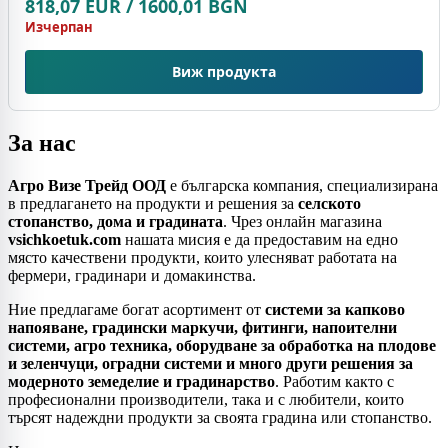
818,07 EUR / 1600,01 BGN
Изчерпан
Виж продукта
За нас
Агро
Визе
Трейд
ООД
е
българска
компания,
специализирана
в
предлагането
на
продукти
и
решения
за
селското
стопанство,
дома
и
градината
.
Чрез
онлайн
магазина
vsichkoetuk.
com
нашата
мисия
е
да
предоставим
на
едно
място
качествени
продукти,
които
улесняват
работата
на
фермери,
градинари
и
домакинства.
Ние
предлагаме
богат
асортимент
от
системи
за
капково
напояване,
градински
маркучи,
фитинги,
напоителни
системи,
агро
техника,
оборудване
за
обработка
на
плодове
и
зеленчуци,
оградни
системи
и
много
други
решения
за
модерното
земеделие
и
градинарство
.
Работим
както
с
професионални
производители,
така
и
с
любители,
които
търсят
надеждни
продукти
за
своята
градина
или
стопанство.