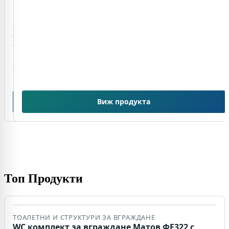
Капков
маркуч Ф16 –
50м
15,50 EUR / 30,32
BGN
13,50 EUR /
26,40 BGN
В наличност
Виж
Виж продукта
продукта
Топ Продукти
ТОАЛЕТНИ И СТРУКТУРИ ЗА ВГРАЖДАНЕ
WC комплект за вграждане Матов ФЕ322 с