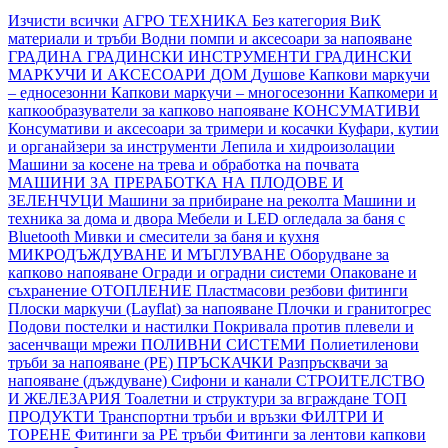
Изчисти всички
АГРО ТЕХНИКА
Без категория
ВиК
материали и тръби
Водни помпи и аксесоари за напояване
ГРАДИНА
ГРАДИНСКИ ИНСТРУМЕНТИ
ГРАДИНСКИ
МАРКУЧИ И АКСЕСОАРИ
ДОМ
Душове
Капкови маркучи
– едносезонни
Капкови маркучи – многосезонни
Капкомери и
капкообразуватели за капково напояване
КОНСУМАТИВИ
Консумативи и аксесоари за тримери и косачки
Куфари, кутии
и органайзери за инструменти
Лепила и хидроизолации
Машини за косене на трева и обработка на почвата
МАШИНИ ЗА ПРЕРАБОТКА НА ПЛОДОВЕ И
ЗЕЛЕНЧУЦИ
Машини за прибиране на реколта
Машини и
техника за дома и двора
Мебели и LED огледала за баня с
Bluetooth
Мивки и смесители за баня и кухня
МИКРОДЪЖДУВАНЕ И МЪГЛУВАНЕ
Оборудване за
капково напояване
Огради и оградни системи
Опаковане и
съхранение
ОТОПЛЕНИЕ
Пластмасови резбови фитинги
Плоски маркучи (Layflat) за напояване
Плочки и гранитогрес
Подови постелки и настилки
Покривала против плевели и
засенчващи мрежи
ПОЛИВНИ СИСТЕМИ
Полиетиленови
тръби за напояване (PE)
ПРЪСКАЧКИ
Разпръсквачи за
напояване (дъждуване)
Сифони и канали
СТРОИТЕЛСТВО
И ЖЕЛЕЗАРИЯ
Тоалетни и структури за вграждане
ТОП
ПРОДУКТИ
Транспортни тръби и връзки
ФИЛТРИ И
ТОРЕНЕ
Фитинги за PE тръби
Фитинги за лентови капкови