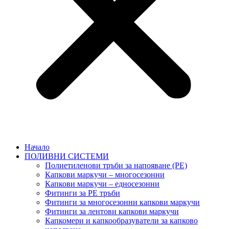
Начало
ПОЛИВНИ СИСТЕМИ
Полиетиленови тръби за напояване (PE)
Капкови маркучи – многосезонни
Капкови маркучи – едносезонни
Фитинги за PE тръби
Фитинги за многосезонни капкови маркучи
Фитинги за лентови капкови маркучи
Капкомери и капкообразуватели за капково