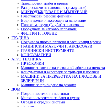
Транспортни тръби и връзки
Разпръсквачи за напояване (дъждуване)
МИКРОДЪЖДУВАНЕ И МЪГЛУВАНЕ
Пластмасови резбови фитинги
Водни помпи и аксесоари за напояване
Плоски маркучи (Layflat) за напояване
Оборудване за капково напояване
ФИЛТРИ И ТОРЕНЕ
ГРАДИНА
Покривала против плевели и засенчващи мрежи
ГРАДИНСКИ МАРКУЧИ И АКСЕСОАРИ
ГРАДИНСКИ ИНСТРУМЕНТИ
КОНСУМАТИВИ
АГРО ТЕХНИКА
ПРЪСКАЧКИ
Машини за косене на трева и обработка на почвата
Консумативи и аксесоари за тримери и косачки
МАШИНИ ЗА ПРЕРАБОТКА НА ПЛОДОВЕ И
ЗЕЛЕНЧУЦИ
Машини за прибиране на реколта
ДОМ
Подови постелки и настилки
Мивки и смесители за баня и кухня
Огради и оградни системи
Душове