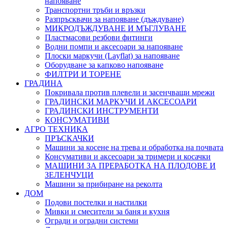
напояване
Транспортни тръби и връзки
Разпръсквачи за напояване (дъждуване)
МИКРОДЪЖДУВАНЕ И МЪГЛУВАНЕ
Пластмасови резбови фитинги
Водни помпи и аксесоари за напояване
Плоски маркучи (Layflat) за напояване
Оборудване за капково напояване
ФИЛТРИ И ТОРЕНЕ
ГРАДИНА
Покривала против плевели и засенчващи мрежи
ГРАДИНСКИ МАРКУЧИ И АКСЕСОАРИ
ГРАДИНСКИ ИНСТРУМЕНТИ
КОНСУМАТИВИ
АГРО ТЕХНИКА
ПРЪСКАЧКИ
Машини за косене на трева и обработка на почвата
Консумативи и аксесоари за тримери и косачки
МАШИНИ ЗА ПРЕРАБОТКА НА ПЛОДОВЕ И
ЗЕЛЕНЧУЦИ
Машини за прибиране на реколта
ДОМ
Подови постелки и настилки
Мивки и смесители за баня и кухня
Огради и оградни системи