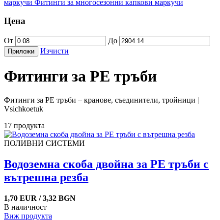
маркучи
Фитинги за многосезонни капкови маркучи
Цена
От
До
Изчисти
Приложи
Фитинги за PE тръби
Фитинги за PE тръби – кранове, съединители, тройници |
Vsichkoetuk
17 продукта
ПОЛИВНИ СИСТЕМИ
Водоземна скоба двойна за PE тръби с
вътрешна резба
1,70 EUR / 3,32 BGN
В наличност
Виж продукта