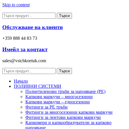
Skip to content
Търси
Обслужване на клиенти
+359 888 44 83 73
Имейл за контакт
sales@vsichkoetuk.com
Търси
Начало
ПОЛИВНИ СИСТЕМИ
Полиетиленови тръби за напояване (PE)
Капкови маркучи – многосезонни
Капкови маркучи – едносезонни
Фитинги за PE тръби
Фитинги за многосезонни капкови маркучи
Фитинги за лентови капкови маркучи
Капкомери и капкообразуватели за капково
напояване