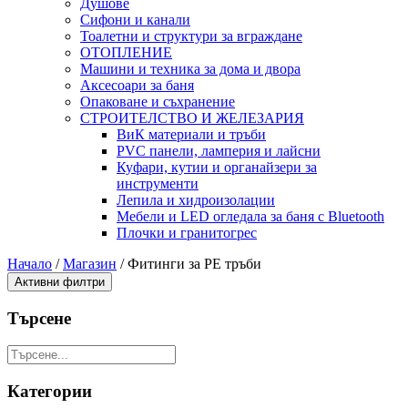
Душове
Сифони и канали
Тоалетни и структури за вграждане
ОТОПЛЕНИЕ
Машини и техника за дома и двора
Аксесоари за баня
Опаковане и съхранение
СТРОИТЕЛСТВО И ЖЕЛЕЗАРИЯ
ВиК материали и тръби
PVC панели, ламперия и лайсни
Куфари, кутии и органайзери за
инструменти
Лепила и хидроизолации
Мебели и LED огледала за баня с Bluetooth
Плочки и гранитогрес
Начало
/
Магазин
/
Фитинги за PE тръби
Активни филтри
Търсене
Категории