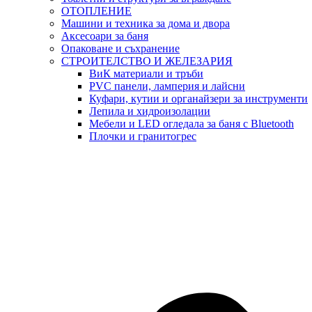
ОТОПЛЕНИЕ
Машини и техника за дома и двора
Аксесоари за баня
Опаковане и съхранение
СТРОИТЕЛСТВО И ЖЕЛЕЗАРИЯ
ВиК материали и тръби
PVC панели, ламперия и лайсни
Куфари, кутии и органайзери за инструменти
Лепила и хидроизолации
Мебели и LED огледала за баня с Bluetooth
Плочки и гранитогрес