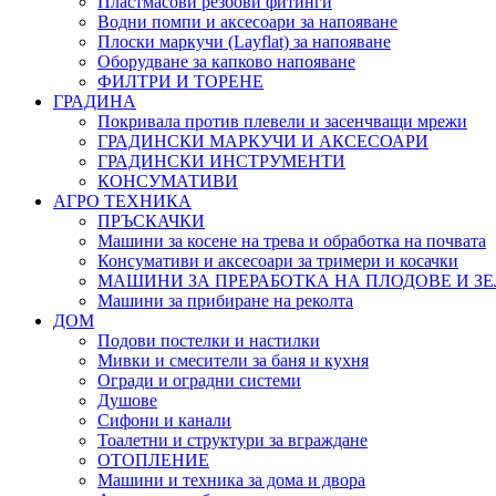
Пластмасови резбови фитинги
Водни помпи и аксесоари за напояване
Плоски маркучи (Layflat) за напояване
Оборудване за капково напояване
ФИЛТРИ И ТОРЕНЕ
ГРАДИНА
Покривала против плевели и засенчващи мрежи
ГРАДИНСКИ МАРКУЧИ И АКСЕСОАРИ
ГРАДИНСКИ ИНСТРУМЕНТИ
КОНСУМАТИВИ
АГРО ТЕХНИКА
ПРЪСКАЧКИ
Машини за косене на трева и обработка на почвата
Консумативи и аксесоари за тримери и косачки
МАШИНИ ЗА ПРЕРАБОТКА НА ПЛОДОВЕ И З
Машини за прибиране на реколта
ДОМ
Подови постелки и настилки
Мивки и смесители за баня и кухня
Огради и оградни системи
Душове
Сифони и канали
Тоалетни и структури за вграждане
ОТОПЛЕНИЕ
Машини и техника за дома и двора