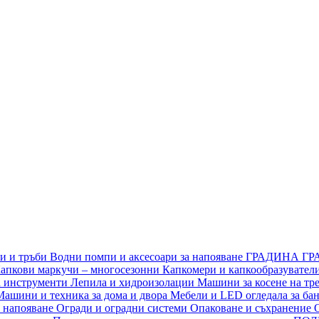
и и тръби
Водни помпи и аксесоари за напояване
ГРАДИНА
ГР
апкови маркучи – многосезонни
Капкомери и капкообразуватели
за инструменти
Лепила и хидроизолации
Машини за косене на тре
Машини и техника за дома и двора
Мебели и LED огледала за бан
о напояване
Огради и оградни системи
Опаковане и съхранение