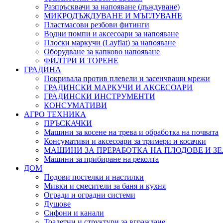
Разпръсквачи за напояване (дъждуване)
МИКРОДЪЖДУВАНЕ И МЪГЛУВАНЕ
Пластмасови резбови фитинги
Водни помпи и аксесоари за напояване
Плоски маркучи (Layflat) за напояване
Оборудване за капково напояване
ФИЛТРИ И ТОРЕНЕ
ГРАДИНА
Покривала против плевели и засенчващи мрежи
ГРАДИНСКИ МАРКУЧИ И АКСЕСОАРИ
ГРАДИНСКИ ИНСТРУМЕНТИ
КОНСУМАТИВИ
АГРО ТЕХНИКА
ПРЪСКАЧКИ
Машини за косене на трева и обработка на почвата
Консумативи и аксесоари за тримери и косачки
МАШИНИ ЗА ПРЕРАБОТКА НА ПЛОДОВЕ И З
Машини за прибиране на реколта
ДОМ
Подови постелки и настилки
Мивки и смесители за баня и кухня
Огради и оградни системи
Душове
Сифони и канали
Тоалетни и структури за вграждане