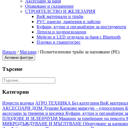
Аксесоари за баня
Опаковане и съхранение
СТРОИТЕЛСТВО И ЖЕЛЕЗАРИЯ
ВиК материали и тръби
PVC панели, ламперия и лайсни
Куфари, кутии и органайзери за инструменти
Лепила и хидроизолации
Мебели и LED огледала за баня с Bluetooth
Плочки и гранитогрес
Начало
/
Магазин
/
Полиетиленови тръби за напояване (PE)
Активни филтри
Търсене
Категории
Изчисти всички
АГРО ТЕХНИКА
Без категория
ВиК материал
АКСЕСОАРИ
ДОМ
Душове
Капкови маркучи – едносезонни
К
аксесоари за тримери и косачки
Куфари, кутии и органайзери 
ПЛОДОВЕ И ЗЕЛЕНЧУЦИ
Машини за прибиране на реколта
МИКРОДЪЖДУВАНЕ И МЪГЛУВАНЕ
Оборудване за капков