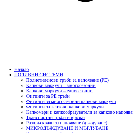
Начало
ПОЛИВНИ СИСТЕМИ
Полиетиленови тръби за напояване (PE)
Капкови маркучи – многосезонни
Капкови маркучи – едносезонни
Фитинги за PE тръби
Фитинги за многосезонни капкови маркучи
Фитинги за лентови капкови маркучи
Капкомери и капкообразуватели за капково напоява
Транспортни тръби и връзки
Разпръсквачи за напояване (дъждуване)
МИКРОДЪЖДУВАНЕ И МЪГЛУВАНЕ