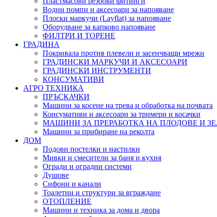
Пластмасови резбови фитинги
Водни помпи и аксесоари за напояване
Плоски маркучи (Layflat) за напояване
Оборудване за капково напояване
ФИЛТРИ И ТОРЕНЕ
ГРАДИНА
Покривала против плевели и засенчващи мрежи
ГРАДИНСКИ МАРКУЧИ И АКСЕСОАРИ
ГРАДИНСКИ ИНСТРУМЕНТИ
КОНСУМАТИВИ
АГРО ТЕХНИКА
ПРЪСКАЧКИ
Машини за косене на трева и обработка на почвата
Консумативи и аксесоари за тримери и косачки
МАШИНИ ЗА ПРЕРАБОТКА НА ПЛОДОВЕ И З
Машини за прибиране на реколта
ДОМ
Подови постелки и настилки
Мивки и смесители за баня и кухня
Огради и оградни системи
Душове
Сифони и канали
Тоалетни и структури за вграждане
ОТОПЛЕНИЕ
Машини и техника за дома и двора