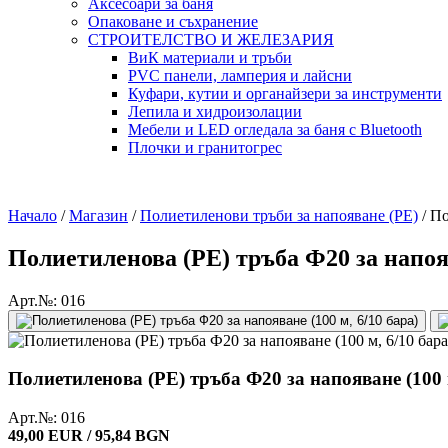
Аксесоари за баня
Опаковане и съхранение
СТРОИТЕЛСТВО И ЖЕЛЕЗАРИЯ
ВиК материали и тръби
PVC панели, ламперия и лайсни
Куфари, кутии и органайзери за инструменти
Лепила и хидроизолации
Мебели и LED огледала за баня с Bluetooth
Плочки и гранитогрес
Начало
/
Магазин
/
Полиетиленови тръби за напояване (PE)
/
По
Полиетиленова (PE) тръба Ф20 за напояв
Арт.№: 016
Полиетиленова (PE) тръба Ф20 за напояване (100 м
Арт.№: 016
49,00 EUR / 95,84 BGN