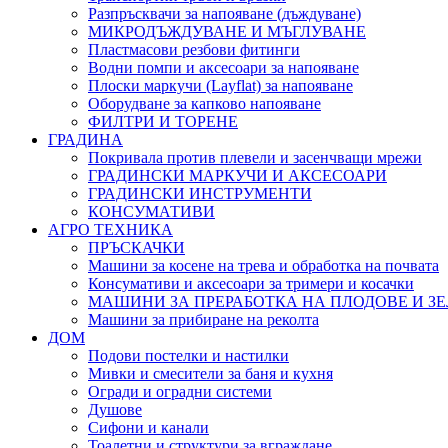
Разпръсквачи за напояване (дъждуване)
МИКРОДЪЖДУВАНЕ И МЪГЛУВАНЕ
Пластмасови резбови фитинги
Водни помпи и аксесоари за напояване
Плоски маркучи (Layflat) за напояване
Оборудване за капково напояване
ФИЛТРИ И ТОРЕНЕ
ГРАДИНА
Покривала против плевели и засенчващи мрежи
ГРАДИНСКИ МАРКУЧИ И АКСЕСОАРИ
ГРАДИНСКИ ИНСТРУМЕНТИ
КОНСУМАТИВИ
АГРО ТЕХНИКА
ПРЪСКАЧКИ
Машини за косене на трева и обработка на почвата
Консумативи и аксесоари за тримери и косачки
МАШИНИ ЗА ПРЕРАБОТКА НА ПЛОДОВЕ И З
Машини за прибиране на реколта
ДОМ
Подови постелки и настилки
Мивки и смесители за баня и кухня
Огради и оградни системи
Душове
Сифони и канали
Тоалетни и структури за вграждане