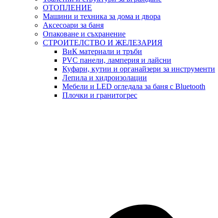
ОТОПЛЕНИЕ
Машини и техника за дома и двора
Аксесоари за баня
Опаковане и съхранение
СТРОИТЕЛСТВО И ЖЕЛЕЗАРИЯ
ВиК материали и тръби
PVC панели, ламперия и лайсни
Куфари, кутии и органайзери за инструменти
Лепила и хидроизолации
Мебели и LED огледала за баня с Bluetooth
Плочки и гранитогрес