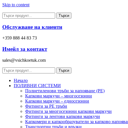
Skip to content
Търси
Обслужване на клиенти
+359 888 44 83 73
Имейл за контакт
sales@vsichkoetuk.com
Търси
Начало
ПОЛИВНИ СИСТЕМИ
Полиетиленови тръби за напояване (PE)
Капкови маркучи – многосезонни
Капкови маркучи – едносезонни
Фитинги за PE тръби
Фитинги за многосезонни капкови маркучи
Фитинги за лентови капкови маркучи
Капкомери и капкообразуватели за капково напоява
Транспортни тръби и връзки