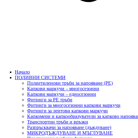
Начало
ПОЛИВНИ СИСТЕМИ
Полиетиленови тръби за напояване (PE)
Капкови маркучи – многосезонни
Капкови маркучи – едносезонни
Фитинги за PE тръби
Фитинги за многосезонни капкови маркучи
Фитинги за лентови капкови маркучи
Капкомери и капкообразуватели за капково напоява
Транспортни тръби и връзки
Разпръсквачи за напояване (дъждуване)
МИКРОДЪЖДУВАНЕ И МЪГЛУВАНЕ