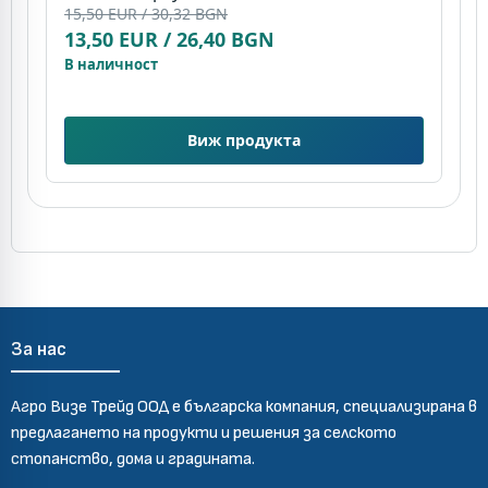
15,50 EUR / 30,32 BGN
К
13,50 EUR / 26,40 BGN
(
7
В наличност
В
Виж продукта
За нас
Агро Визе Трейд ООД е българска компания, специализирана в
предлагането на продукти и решения за селското
стопанство, дома и градината.