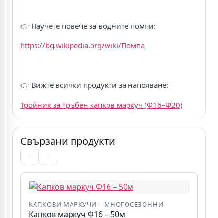
👉 Научете повече за водните помпи:
https://bg.wikipedia.org/wiki/Помпа
👉 Вижте всички продукти за напояване:
Тройник за тръбен капков маркуч (Ф16–Ф20)
Свързани продукти
КАПКОВИ МАРКУЧИ – МНОГОСЕЗОННИ
Капков маркуч Ф16 – 50м
К