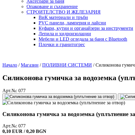
Аксесоари за баня
Опаковане и съхранение
СТРОИТЕЛСТВО И ЖЕЛЕЗАРИЯ
ВиК материали и тръби
PVC панели, ламперия и лайсни
Куфари, кутии и органайзери за инструменти
Лепила и хидроизолации
Мебели и LED огледала за баня с Bluetooth
Плочки и гранитогрес
Начало
/
Магазин
/
ПОЛИВНИ СИСТЕМИ
/
Силиконова гумичк
Силиконова гумичка за водоземка (уплъ
Арт.№: 077
Силиконова гумичка за водоземка (уплътнение за
Арт.№: 077
0,10 EUR / 0,20 BGN