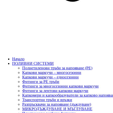
Начало
ПОЛИВНИ СИСТЕМИ
Полиетиленови тръби за напояване (PE)
Капкови маркучи – многосезонни
Капкови маркучи – едносезонни
Фитинги за PE тръби
Фитинги за многосезонни капкови маркучи
Фитинги за лентови капкови маркучи
Капкомери и капкообразуватели за капково напоява
Транспортни тръби и връзки
Разпръсквачи за напояване (дъждуване)
МИКРОДЪЖДУВАНЕ И МЪГЛУВАНЕ