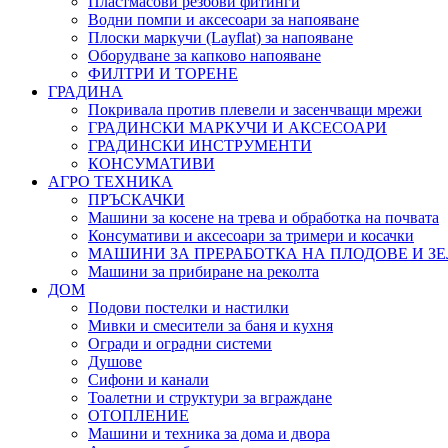
Пластмасови резбови фитинги
Водни помпи и аксесоари за напояване
Плоски маркучи (Layflat) за напояване
Оборудване за капково напояване
ФИЛТРИ И ТОРЕНЕ
ГРАДИНА
Покривала против плевели и засенчващи мрежи
ГРАДИНСКИ МАРКУЧИ И АКСЕСОАРИ
ГРАДИНСКИ ИНСТРУМЕНТИ
КОНСУМАТИВИ
АГРО ТЕХНИКА
ПРЪСКАЧКИ
Машини за косене на трева и обработка на почвата
Консумативи и аксесоари за тримери и косачки
МАШИНИ ЗА ПРЕРАБОТКА НА ПЛОДОВЕ И З
Машини за прибиране на реколта
ДОМ
Подови постелки и настилки
Мивки и смесители за баня и кухня
Огради и оградни системи
Душове
Сифони и канали
Тоалетни и структури за вграждане
ОТОПЛЕНИЕ
Машини и техника за дома и двора