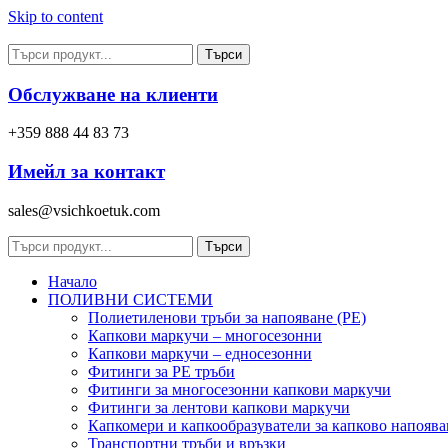
Skip to content
Търси
Обслужване на клиенти
+359 888 44 83 73
Имейл за контакт
sales@vsichkoetuk.com
Търси
Начало
ПОЛИВНИ СИСТЕМИ
Полиетиленови тръби за напояване (PE)
Капкови маркучи – многосезонни
Капкови маркучи – едносезонни
Фитинги за PE тръби
Фитинги за многосезонни капкови маркучи
Фитинги за лентови капкови маркучи
Капкомери и капкообразуватели за капково напоява
Транспортни тръби и връзки