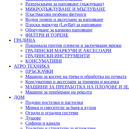
Разпръсквачи за напояване (дъждуване)
МИКРОДЪЖДУВАНЕ И МЪГЛУВАНЕ
Пластмасови резбови фитинги
Водни помпи и аксесоари за напояване
Плоски маркучи (Layflat) за напояване
Оборудване за капково напояване
ФИЛТРИ И ТОРЕНЕ
ГРАДИНА
Покривала против плевели и засенчващи мрежи
ГРАДИНСКИ МАРКУЧИ И АКСЕСОАРИ
ГРАДИНСКИ ИНСТРУМЕНТИ
КОНСУМАТИВИ
АГРО ТЕХНИКА
ПРЪСКАЧКИ
Машини за косене на трева и обработка на почвата
Консумативи и аксесоари за тримери и косачки
МАШИНИ ЗА ПРЕРАБОТКА НА ПЛОДОВЕ И З
Машини за прибиране на реколта
ДОМ
Подови постелки и настилки
Мивки и смесители за баня и кухня
Огради и оградни системи
Душове
Сифони и канали
Тоалетни и структури за вграждане