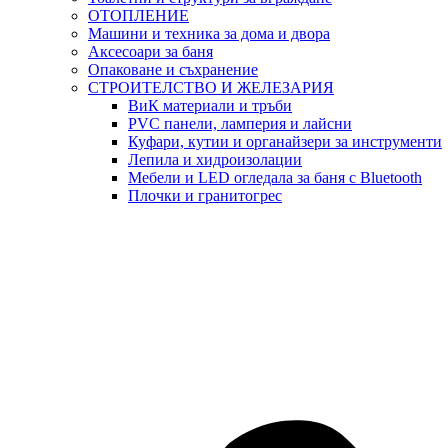
ОТОПЛЕНИЕ
Машини и техника за дома и двора
Аксесоари за баня
Опаковане и съхранение
СТРОИТЕЛСТВО И ЖЕЛЕЗАРИЯ
ВиК материали и тръби
PVC панели, ламперия и лайсни
Куфари, кутии и органайзери за инструменти
Лепила и хидроизолации
Мебели и LED огледала за баня с Bluetooth
Плочки и гранитогрес