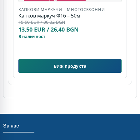
КАПКОВИ МАРКУЧИ – МНОГОСЕЗОННИ
Капков маркуч Ф16 – 50м
К
15,50 EUR / 30,32 BGN
К
13,50 EUR / 26,40 BGN
(
7
В наличност
В
Виж продукта
За нас