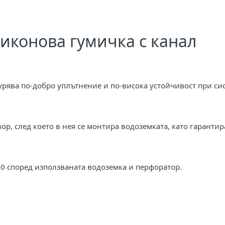
иконова гумичка с канал
урява по-добро уплътнение и по-висока устойчивост при сис
ор, след което в нея се монтира водоземката, като гарантир
0 според използваната водоземка и перфоратор.