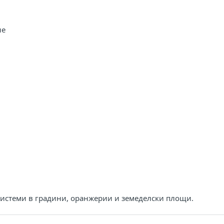
не
системи в градини, оранжерии и земеделски площи.