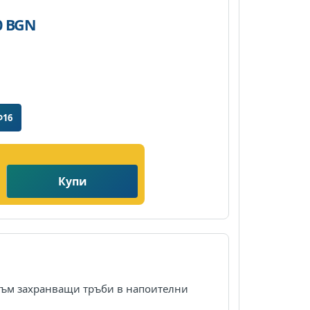
20 BGN
Ф16
Купи
 към захранващи тръби в напоителни