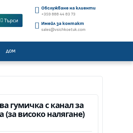
Обслужване на клиенти
+359 888 44 83 73
Търси
Имейл за контакт
sales@vsichkoetuk.com
ДОМ
а гумичка с канал за
 (за високо налягане)