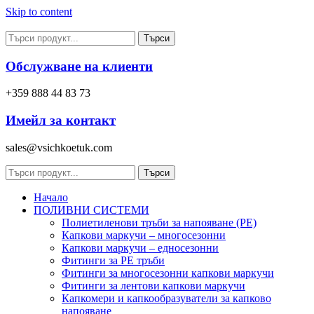
Skip to content
Търси
Обслужване на клиенти
+359 888 44 83 73
Имейл за контакт
sales@vsichkoetuk.com
Търси
Начало
ПОЛИВНИ СИСТЕМИ
Полиетиленови тръби за напояване (PE)
Капкови маркучи – многосезонни
Капкови маркучи – едносезонни
Фитинги за PE тръби
Фитинги за многосезонни капкови маркучи
Фитинги за лентови капкови маркучи
Капкомери и капкообразуватели за капково
напояване