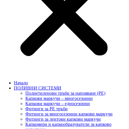
Начало
ПОЛИВНИ СИСТЕМИ
Полиетиленови тръби за напояване (PE)
Капкови маркучи – многосезонни
Капкови маркучи – едносезонни
Фитинги за PE тръби
Фитинги за многосезонни капкови маркучи
Фитинги за лентови капкови маркучи
Капкомери и капкообразуватели за капково