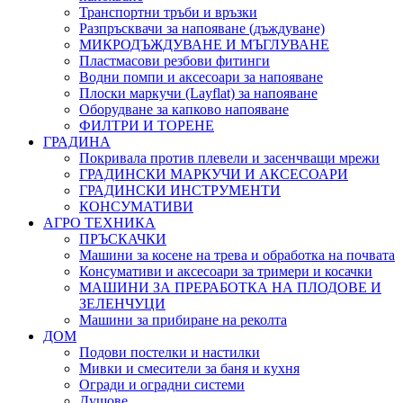
Транспортни тръби и връзки
Разпръсквачи за напояване (дъждуване)
МИКРОДЪЖДУВАНЕ И МЪГЛУВАНЕ
Пластмасови резбови фитинги
Водни помпи и аксесоари за напояване
Плоски маркучи (Layflat) за напояване
Оборудване за капково напояване
ФИЛТРИ И ТОРЕНЕ
ГРАДИНА
Покривала против плевели и засенчващи мрежи
ГРАДИНСКИ МАРКУЧИ И АКСЕСОАРИ
ГРАДИНСКИ ИНСТРУМЕНТИ
КОНСУМАТИВИ
АГРО ТЕХНИКА
ПРЪСКАЧКИ
Машини за косене на трева и обработка на почвата
Консумативи и аксесоари за тримери и косачки
МАШИНИ ЗА ПРЕРАБОТКА НА ПЛОДОВЕ И
ЗЕЛЕНЧУЦИ
Машини за прибиране на реколта
ДОМ
Подови постелки и настилки
Мивки и смесители за баня и кухня
Огради и оградни системи
Душове