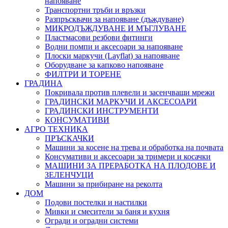
напояване
Транспортни тръби и връзки
Разпръсквачи за напояване (дъждуване)
МИКРОДЪЖДУВАНЕ И МЪГЛУВАНЕ
Пластмасови резбови фитинги
Водни помпи и аксесоари за напояване
Плоски маркучи (Layflat) за напояване
Оборудване за капково напояване
ФИЛТРИ И ТОРЕНЕ
ГРАДИНА
Покривала против плевели и засенчващи мрежи
ГРАДИНСКИ МАРКУЧИ И АКСЕСОАРИ
ГРАДИНСКИ ИНСТРУМЕНТИ
КОНСУМАТИВИ
АГРО ТЕХНИКА
ПРЪСКАЧКИ
Машини за косене на трева и обработка на почвата
Консумативи и аксесоари за тримери и косачки
МАШИНИ ЗА ПРЕРАБОТКА НА ПЛОДОВЕ И
ЗЕЛЕНЧУЦИ
Машини за прибиране на реколта
ДОМ
Подови постелки и настилки
Мивки и смесители за баня и кухня
Огради и оградни системи