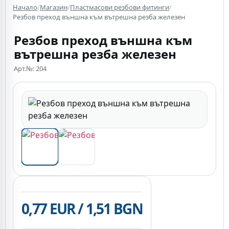
Начало
/
Магазин
/
Пластмасови резбови фитинги
/
Резбов преход външна към вътрешна резба железен
Резбов преход външна към
вътрешна резба железен
Арт.№: 204
0,77 EUR / 1,51 BGN