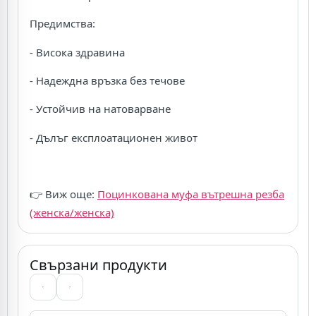
Предимства:
- Висока здравина
- Надеждна връзка без течове
- Устойчив на натоварване
- Дълъг експлоатационен живот
👉 Виж още:
Поцинкована муфа вътрешна резба
(женска/женска)
Свързани продукти