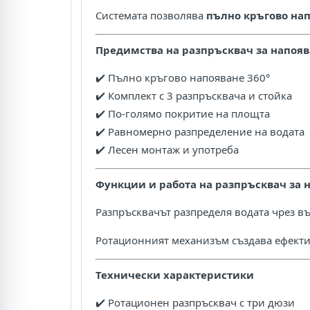
Системата позволява
пълно кръгово нап
Предимства на разпръсквач за напоя
✔️ Пълно кръгово напояване 360°
✔️ Комплект с 3 разпръсквача и стойка
✔️ По-голямо покритие на площта
✔️ Равномерно разпределение на водата
✔️ Лесен монтаж и употреба
Функции и работа на разпръсквач за 
Разпръсквачът разпределя водата чрез в
Ротационният механизъм създава ефект
Технически характеристики
✔️ Ротационен разпръсквач с три дюзи