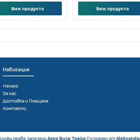
Виж продукта
Виж продукта
Навигация
Начало
За нас
Доставка и Плащане
Контакти
сички права запазени
Агро Визе Трейд
Създаден от
Aleksanda