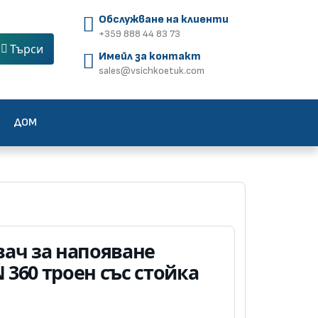
Обслужване на клиенти
+359 888 44 83 73
Търси
Имейл за контакт
sales@vsichkoetuk.com
ДОМ
ач за напояване
360 троен със стойка