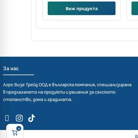
Виж продукта
За нас
Агро Визе Трейд ООД е българска компания, специализирана
в предлагането на продукти и решения за селското
стопанство, дома и градината.
0
Количка
В