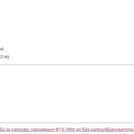
м)
2 м)
ба за капково напояване Ф16 (400 м) без капкообразуватели