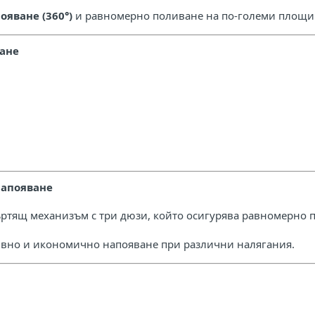
ояване (360°)
и равномерно поливане на по-големи площи
ване
напояване
ъртящ механизъм с три дюзи, който осигурява равномерно 
ивно и икономично напояване при различни налягания.