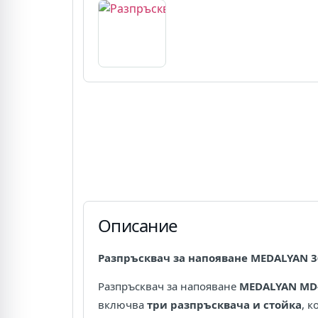
Описание
Разпръсквач за напояване MEDALYAN 36
Разпръсквач за напояване
MEDALYAN MD
включва
три разпръсквача и стойка
, 