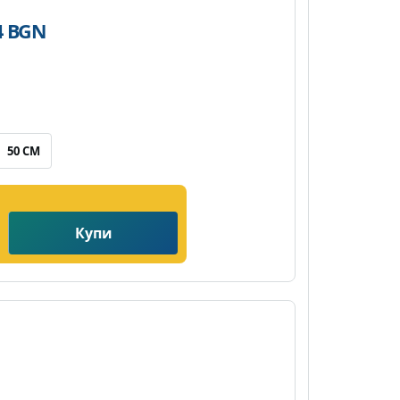
84 BGN
50 CM
Купи