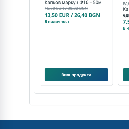
Капков маркуч Ф16 – 50м
ЕД
15,50 EUR / 30,32 BGN
Ка
13,50 EUR / 26,40 BGN
ед
7,
В наличност
В 
Виж продукта