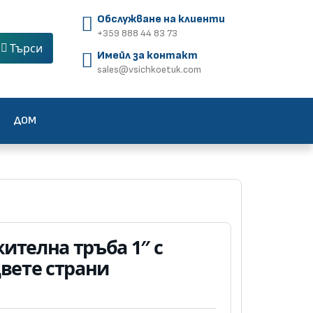
Обслужване на клиенти
+359 888 44 83 73
Търси
Имейл за контакт
sales@vsichkoetuk.com
ДОМ
ителна тръба 1″ с
двете страни