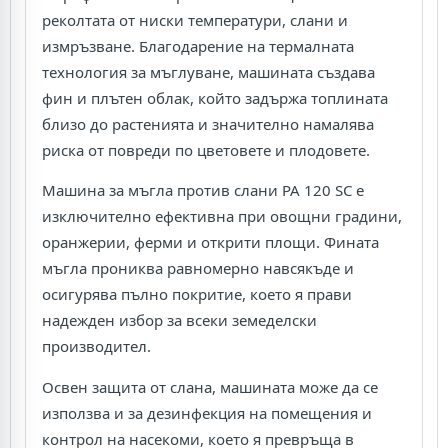
реколтата от ниски температури, слани и
измръзване. Благодарение на термалната
технология за мъглуване, машината създава
фин и плътен облак, който задържа топлината
близо до растенията и значително намалява
риска от повреди по цветовете и плодовете.
Машина за мъгла против слани PA 120 SC е
изключително ефективна при овощни градини,
оранжерии, ферми и открити площи. Фината
мъгла прониква равномерно навсякъде и
осигурява пълно покритие, което я прави
надежден избор за всеки земеделски
производител.
Освен защита от слана, машината може да се
използва и за дезинфекция на помещения и
контрол на насекоми, което я превръща в