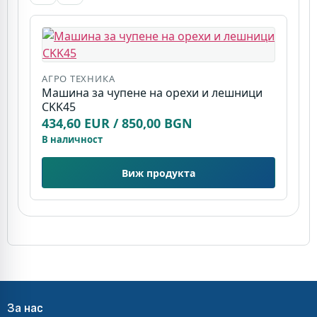
АГРО ТЕХНИКА
А
Машина за чупене на орехи и лешници
М
CKK45
7
434,60 EUR / 850,00 BGN
6
В наличност
В
Виж продукта
За нас