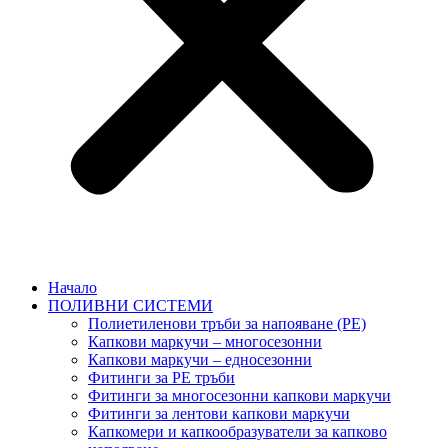
Начало
ПОЛИВНИ СИСТЕМИ
Полиетиленови тръби за напояване (PE)
Капкови маркучи – многосезонни
Капкови маркучи – едносезонни
Фитинги за PE тръби
Фитинги за многосезонни капкови маркучи
Фитинги за лентови капкови маркучи
Капкомери и капкообразуватели за капково