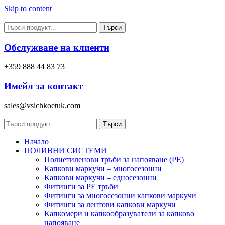
Skip to content
Търси
Обслужване на клиенти
+359 888 44 83 73
Имейл за контакт
sales@vsichkoetuk.com
Търси
Начало
ПОЛИВНИ СИСТЕМИ
Полиетиленови тръби за напояване (PE)
Капкови маркучи – многосезонни
Капкови маркучи – едносезонни
Фитинги за PE тръби
Фитинги за многосезонни капкови маркучи
Фитинги за лентови капкови маркучи
Капкомери и капкообразуватели за капково
напояване