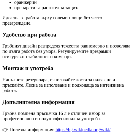
оранжерии
препарати за растителна защита
Идеална за работа върху големи площи без често
презареждане.
Удобство при работа
Гръбният дизайн разпределя тежестта равномерно и позволява
по-дълга работа без умора. Регулируемите презрамки
осигуряват стабилност и комфорт.
Монтаж и употреба
Напълнете резервоара, използвайте лоста за налягане и
пръскайте. Лесна за използване и подходяща за интензивна
работа.
Допълнителна информация
Гръбна помпена пръскачка 16 л е отличен избор за
професионална и полупрофесионална употреба.
👉 Полезна информация:
https://bg.wikipedia.org/wiki/