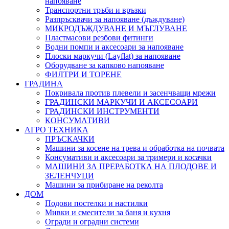
напояване
Транспортни тръби и връзки
Разпръсквачи за напояване (дъждуване)
МИКРОДЪЖДУВАНЕ И МЪГЛУВАНЕ
Пластмасови резбови фитинги
Водни помпи и аксесоари за напояване
Плоски маркучи (Layflat) за напояване
Оборудване за капково напояване
ФИЛТРИ И ТОРЕНЕ
ГРАДИНА
Покривала против плевели и засенчващи мрежи
ГРАДИНСКИ МАРКУЧИ И АКСЕСОАРИ
ГРАДИНСКИ ИНСТРУМЕНТИ
КОНСУМАТИВИ
АГРО ТЕХНИКА
ПРЪСКАЧКИ
Машини за косене на трева и обработка на почвата
Консумативи и аксесоари за тримери и косачки
МАШИНИ ЗА ПРЕРАБОТКА НА ПЛОДОВЕ И
ЗЕЛЕНЧУЦИ
Машини за прибиране на реколта
ДОМ
Подови постелки и настилки
Мивки и смесители за баня и кухня
Огради и оградни системи