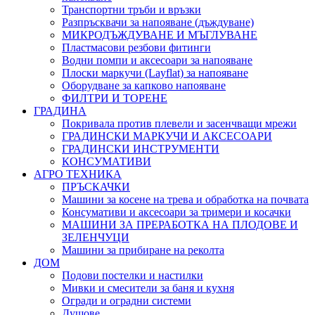
Транспортни тръби и връзки
Разпръсквачи за напояване (дъждуване)
МИКРОДЪЖДУВАНЕ И МЪГЛУВАНЕ
Пластмасови резбови фитинги
Водни помпи и аксесоари за напояване
Плоски маркучи (Layflat) за напояване
Оборудване за капково напояване
ФИЛТРИ И ТОРЕНЕ
ГРАДИНА
Покривала против плевели и засенчващи мрежи
ГРАДИНСКИ МАРКУЧИ И АКСЕСОАРИ
ГРАДИНСКИ ИНСТРУМЕНТИ
КОНСУМАТИВИ
АГРО ТЕХНИКА
ПРЪСКАЧКИ
Машини за косене на трева и обработка на почвата
Консумативи и аксесоари за тримери и косачки
МАШИНИ ЗА ПРЕРАБОТКА НА ПЛОДОВЕ И
ЗЕЛЕНЧУЦИ
Машини за прибиране на реколта
ДОМ
Подови постелки и настилки
Мивки и смесители за баня и кухня
Огради и оградни системи
Душове