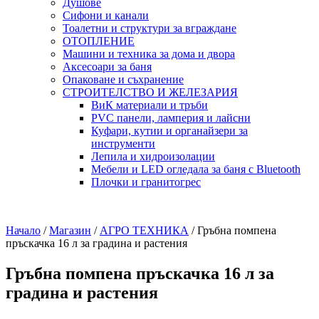
Душове
Сифони и канали
Тоалетни и структури за вграждане
ОТОПЛЕНИЕ
Машини и техника за дома и двора
Аксесоари за баня
Опаковане и съхранение
СТРОИТЕЛСТВО И ЖЕЛЕЗАРИЯ
ВиК материали и тръби
PVC панели, ламперия и лайсни
Куфари, кутии и органайзери за
инструменти
Лепила и хидроизолации
Мебели и LED огледала за баня с Bluetooth
Плочки и гранитогрес
Начало
/
Магазин
/
АГРО ТЕХНИКА
/
Гръбна помпена
пръскачка 16 л за градина и растения
Гръбна помпена пръскачка 16 л за
градина и растения