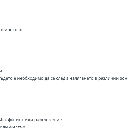
 широко в:
и
където е необходимо да се следи налягането в различни зон
ъба, фитинг или разклонение
 или филтър