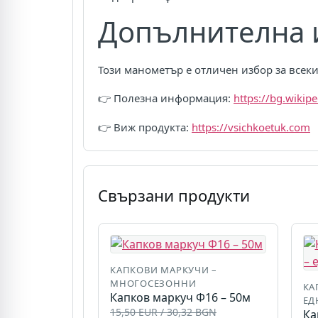
Допълнителна
Този манометър е отличен избор за всеки
👉 Полезна информация:
https://bg.wiki
👉 Виж продукта:
https://vsichkoetuk.com
Свързани продукти
КАПКОВИ МАРКУЧИ –
МНОГОСЕЗОННИ
КА
Капков маркуч Ф16 – 50м
ЕД
15,50 EUR / 30,32 BGN
Ка