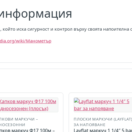
 информация
, който иска сигурност и контрол върху своята напоителна 
pedia.org/wiki/Манометър
ПКОВИ МАРКУЧИ –
ПЛОСКИ МАРКУЧИ (LAYFLAT
НОСЕЗОННИ
ЗА НАПОЯВАНЕ
пков маркуч Ф17 100м –
Layflat маркуч 1 1/4″ 5 ba