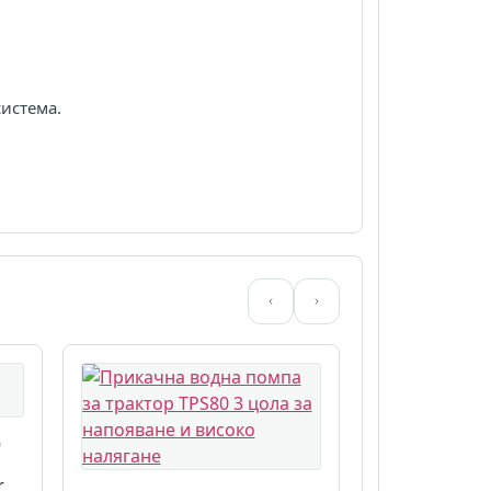
система.
)
r