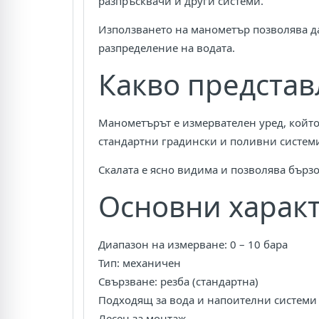
разпръсквачи и други системи.
Използването на манометър позволява да
разпределение на водата.
Какво представ
Манометърът е измервателен уред, който 
стандартни градински и поливни системи
Скалата е ясно видима и позволява бързо
Основни харак
Диапазон на измерване: 0 – 10 бара
Тип: механичен
Свързване: резба (стандартна)
Подходящ за вода и напоителни системи
Лесен за монтаж