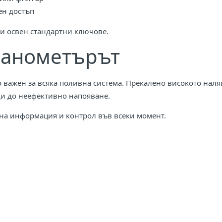
ен достъп
и освен стандартни ключове.
манометърът
 важен за всяка поливна система. Прекалено високото нал
ди до неефективно напояване.
чна информация и контрол във всеки момент.