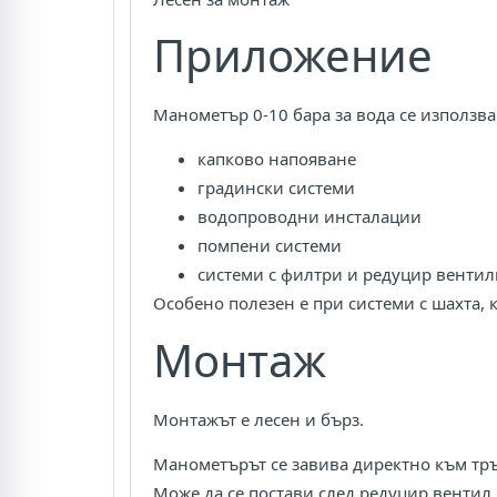
Приложение
Манометър 0-10 бара за вода се използва
капково напояване
градински системи
водопроводни инсталации
помпени системи
системи с филтри и редуцир вентил
Особено полезен е при системи с шахта, 
Монтаж
Монтажът е лесен и бърз.
Манометърът се завива директно към тр
Може да се постави след редуцир вентил