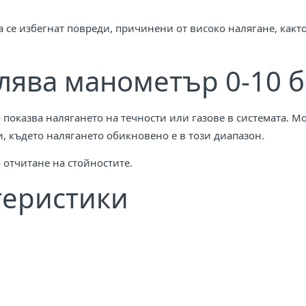
 се избегнат повреди, причинени от високо налягане, какт
лява манометър 0-10 б
показва налягането на течности или газове в системата. Мо
, където налягането обикновено е в този диапазон.
 отчитане на стойностите.
теристики