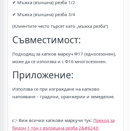
✔ Мъжка (външна) резба 1/2
✔ Мъжка (външна) резба 3/4
(Клиентите често търсят като „мъжка резба“)
Съвместимост:
Подходящ за капков маркуч Ф17 (едносезонен),
може да се използва и с Ф16 многосезонен.
Приложение:
Използва се при изграждане на капково
напояване – градини, оранжерии и земеделие.
👉 Виж всички капкови маркучи тук:
Преход за
бидон 1 тон с вътрешна резба 2&#8243;