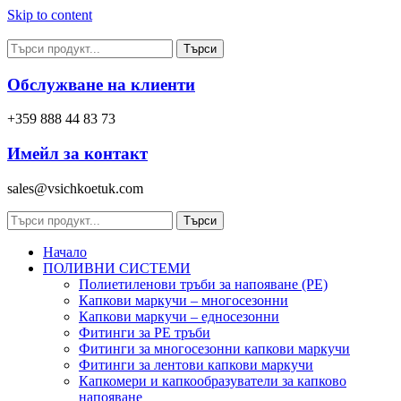
Skip to content
Търси
Обслужване на клиенти
+359 888 44 83 73
Имейл за контакт
sales@vsichkoetuk.com
Търси
Начало
ПОЛИВНИ СИСТЕМИ
Полиетиленови тръби за напояване (PE)
Капкови маркучи – многосезонни
Капкови маркучи – едносезонни
Фитинги за PE тръби
Фитинги за многосезонни капкови маркучи
Фитинги за лентови капкови маркучи
Капкомери и капкообразуватели за капково
напояване