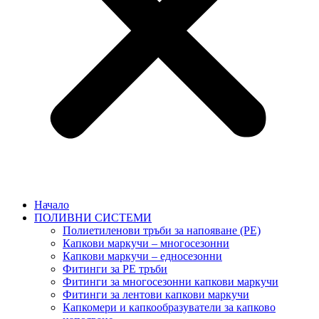
Начало
ПОЛИВНИ СИСТЕМИ
Полиетиленови тръби за напояване (PE)
Капкови маркучи – многосезонни
Капкови маркучи – едносезонни
Фитинги за PE тръби
Фитинги за многосезонни капкови маркучи
Фитинги за лентови капкови маркучи
Капкомери и капкообразуватели за капково