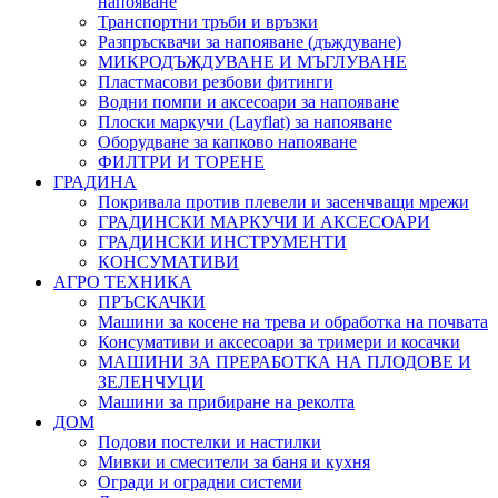
напояване
Транспортни тръби и връзки
Разпръсквачи за напояване (дъждуване)
МИКРОДЪЖДУВАНЕ И МЪГЛУВАНЕ
Пластмасови резбови фитинги
Водни помпи и аксесоари за напояване
Плоски маркучи (Layflat) за напояване
Оборудване за капково напояване
ФИЛТРИ И ТОРЕНЕ
ГРАДИНА
Покривала против плевели и засенчващи мрежи
ГРАДИНСКИ МАРКУЧИ И АКСЕСОАРИ
ГРАДИНСКИ ИНСТРУМЕНТИ
КОНСУМАТИВИ
АГРО ТЕХНИКА
ПРЪСКАЧКИ
Машини за косене на трева и обработка на почвата
Консумативи и аксесоари за тримери и косачки
МАШИНИ ЗА ПРЕРАБОТКА НА ПЛОДОВЕ И
ЗЕЛЕНЧУЦИ
Машини за прибиране на реколта
ДОМ
Подови постелки и настилки
Мивки и смесители за баня и кухня
Огради и оградни системи