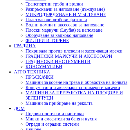
Транспортни тръби и връзки
Разпръсквачи за напояване (дъждуване)
МИКРОДЪЖДУВАНЕ И МЪГЛУВАНЕ
Пластмасови резбови фитинги
Водни помпи и аксесоари за напояване
Плоски маркучи (Layflat) за напояване
Оборудване за капково напояване
ФИЛТРИ И ТОРЕНЕ
ГРАДИНА
Покривала против плевели и засенчващи мрежи
ГРАДИНСКИ МАРКУЧИ И АКСЕСОАРИ
ГРАДИНСКИ ИНСТРУМЕНТИ
КОНСУМАТИВИ
АГРО ТЕХНИКА
ПРЪСКАЧКИ
Машини за косене на трева и обработка на почвата
Консумативи и аксесоари за тримери и косачки
МАШИНИ ЗА ПРЕРАБОТКА НА ПЛОДОВЕ И
ЗЕЛЕНЧУЦИ
Машини за прибиране на реколта
ДОМ
Подови постелки и настилки
Мивки и смесители за баня и кухня
Огради и оградни системи
Душове