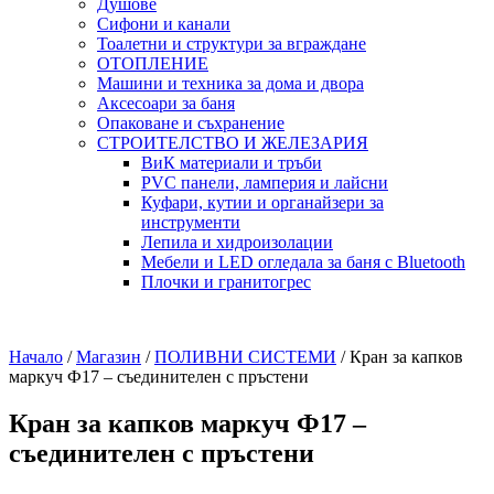
Душове
Сифони и канали
Тоалетни и структури за вграждане
ОТОПЛЕНИЕ
Машини и техника за дома и двора
Аксесоари за баня
Опаковане и съхранение
СТРОИТЕЛСТВО И ЖЕЛЕЗАРИЯ
ВиК материали и тръби
PVC панели, ламперия и лайсни
Куфари, кутии и органайзери за
инструменти
Лепила и хидроизолации
Мебели и LED огледала за баня с Bluetooth
Плочки и гранитогрес
Начало
/
Магазин
/
ПОЛИВНИ СИСТЕМИ
/
Кран за капков
маркуч Ф17 – съединителен с пръстени
Кран за капков маркуч Ф17 –
съединителен с пръстени