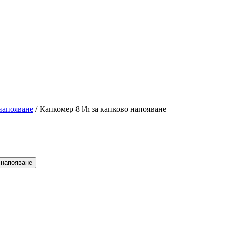
напояване
/
Капкомер 8 l/h за капково напояване