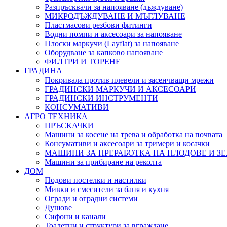
Разпръсквачи за напояване (дъждуване)
МИКРОДЪЖДУВАНЕ И МЪГЛУВАНЕ
Пластмасови резбови фитинги
Водни помпи и аксесоари за напояване
Плоски маркучи (Layflat) за напояване
Оборудване за капково напояване
ФИЛТРИ И ТОРЕНЕ
ГРАДИНА
Покривала против плевели и засенчващи мрежи
ГРАДИНСКИ МАРКУЧИ И АКСЕСОАРИ
ГРАДИНСКИ ИНСТРУМЕНТИ
КОНСУМАТИВИ
АГРО ТЕХНИКА
ПРЪСКАЧКИ
Машини за косене на трева и обработка на почвата
Консумативи и аксесоари за тримери и косачки
МАШИНИ ЗА ПРЕРАБОТКА НА ПЛОДОВЕ И З
Машини за прибиране на реколта
ДОМ
Подови постелки и настилки
Мивки и смесители за баня и кухня
Огради и оградни системи
Душове
Сифони и канали
Тоалетни и структури за вграждане