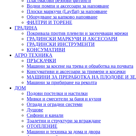
Пластмасови резбови фитинги
Водни помпи и аксесоари за напояване
Плоски маркучи (Layflat) за напояване
Оборудване за капково напояване
ФИЛТРИ И ТОРЕНЕ
ГРАДИНА
Покривала против плевели и засенчващи мрежи
ГРАДИНСКИ МАРКУЧИ И АКСЕСОАРИ
ГРАДИНСКИ ИНСТРУМЕНТИ
КОНСУМАТИВИ
АГРО ТЕХНИКА
ПРЪСКАЧКИ
Машини за косене на трева и обработка на почвата
Консумативи и аксесоари за тримери и косачки
МАШИНИ ЗА ПРЕРАБОТКА НА ПЛОДОВЕ И З
Машини за прибиране на реколта
ДОМ
Подови постелки и настилки
Мивки и смесители за баня и кухня
Огради и оградни системи
Душове
Сифони и канали
Тоалетни и структури за вграждане
ОТОПЛЕНИЕ
Машини и техника за дома и двора