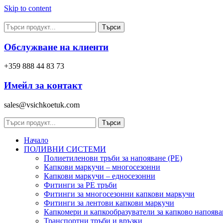
Skip to content
Търси
Обслужване на клиенти
+359 888 44 83 73
Имейл за контакт
sales@vsichkoetuk.com
Търси
Начало
ПОЛИВНИ СИСТЕМИ
Полиетиленови тръби за напояване (PE)
Капкови маркучи – многосезонни
Капкови маркучи – едносезонни
Фитинги за PE тръби
Фитинги за многосезонни капкови маркучи
Фитинги за лентови капкови маркучи
Капкомери и капкообразуватели за капково напоява
Транспортни тръби и връзки