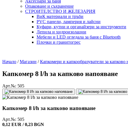
Аксесоари за баня
Опаковане и съхранение
СТРОИТЕЛСТВО И ЖЕЛЕЗАРИЯ
ВиК материали и тръби
PVC панели, ламперия и лайсни
Куфари, кутии и органайзери за инструменти
Лепила и хидроизолации
Мебели и LED огледала за баня с Bluetooth
Плочки и гранитогрес
Начало
/
Магазин
/
Капкомери и капкообразуватели за капково 
Капкомер 8 l/h за капково напояване
Арт.№: 505
Капкомер 8 l/h за капково напояване
Арт.№: 505
0,12 EUR / 0,23 BGN