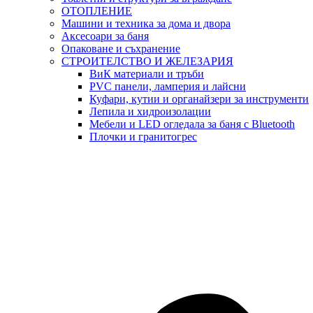
ОТОПЛЕНИЕ
Машини и техника за дома и двора
Аксесоари за баня
Опаковане и съхранение
СТРОИТЕЛСТВО И ЖЕЛЕЗАРИЯ
ВиК материали и тръби
PVC панели, ламперия и лайсни
Куфари, кутии и органайзери за инструменти
Лепила и хидроизолации
Мебели и LED огледала за баня с Bluetooth
Плочки и гранитогрес