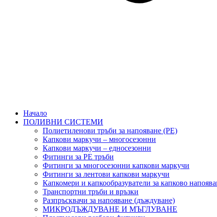
Начало
ПОЛИВНИ СИСТЕМИ
Полиетиленови тръби за напояване (PE)
Капкови маркучи – многосезонни
Капкови маркучи – едносезонни
Фитинги за PE тръби
Фитинги за многосезонни капкови маркучи
Фитинги за лентови капкови маркучи
Капкомери и капкообразуватели за капково напоява
Транспортни тръби и връзки
Разпръсквачи за напояване (дъждуване)
МИКРОДЪЖДУВАНЕ И МЪГЛУВАНЕ