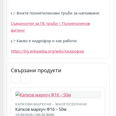
👉 Вижте полиетиленови тръби за напояване:
Съединител за ПЕ тръби | Полиетиленов
фитинг
👉 Какво е хидрофор и как работи:
https://bg.wikipedia.org/wiki/Хидрофор
Свързани продукти
КАПКОВИ МАРКУЧИ – МНОГОСЕЗОННИ
Капков маркуч Ф16 – 50м
К
15,50 EUR / 30,32 BGN
К