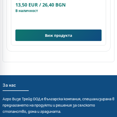
13,50 EUR / 26,40 BGN
(
7
В наличност
В
Виж продукта
За нас
Агро Визе Трейд ООД е българска компания, специализирана в
предлагането на продукти и решения за селското
стопанство, дома и градината.