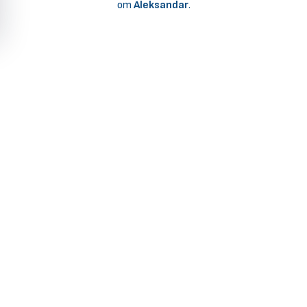
от
Aleksandar
.