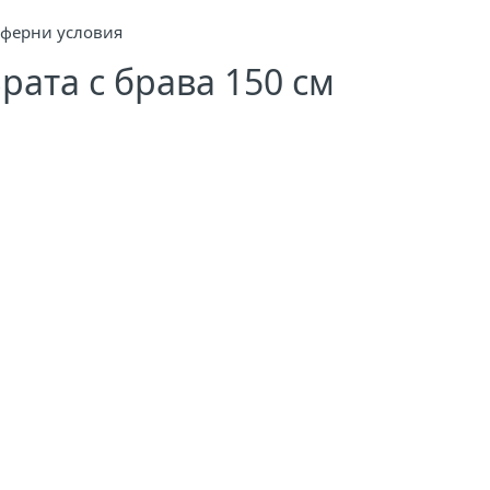
сферни условия
рата с брава 150 см