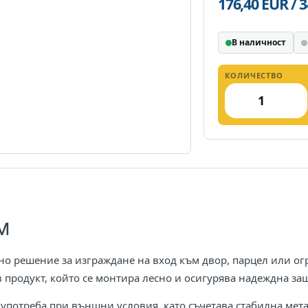
176,40 EUR / 
В наличност
КОЛИЧЕСТВО
м
но решение за изграждане на вход към двор, парцел или огр
 продукт, който се монтира лесно и осигурява надеждна за
 употреба при външни условия, като съчетава стабилна мет