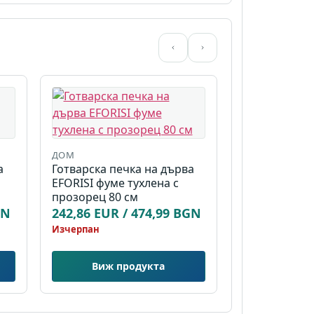
ДОМ
а
Готварска печка на дърва
EFORISI фуме тухлена с
прозорец 80 см
GN
242,86 EUR / 474,99 BGN
Изчерпан
Виж продукта