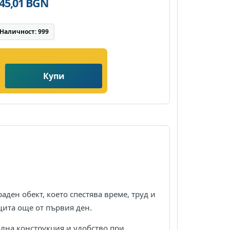
345,01 BGN
Наличност: 999
Купи
аден обект, което спестява време, труд и
щита още от първия ден.
ална конструкция и удобство при