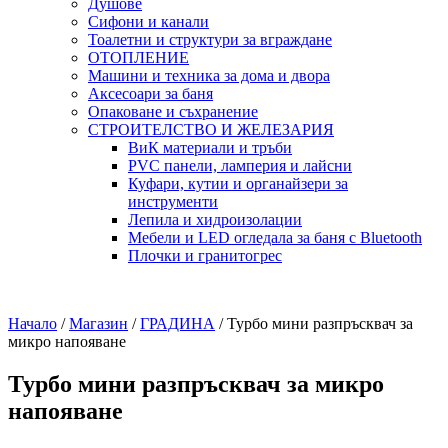
Душове
Сифони и канали
Тоалетни и структури за вграждане
ОТОПЛЕНИЕ
Машини и техника за дома и двора
Аксесоари за баня
Опаковане и съхранение
СТРОИТЕЛСТВО И ЖЕЛЕЗАРИЯ
ВиК материали и тръби
PVC панели, ламперия и лайсни
Куфари, кутии и органайзери за
инструменти
Лепила и хидроизолации
Мебели и LED огледала за баня с Bluetooth
Плочки и гранитогрес
Начало
/
Магазин
/
ГРАДИНА
/
Турбо мини разпръсквач за
микро напояване
Турбо мини разпръсквач за микро
напояване