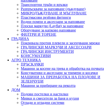
напояване
Транспортни тръби и връзки
Разпръсквачи за напояване (дъждуване)
МИКРОДЪЖДУВАНЕ И МЪГЛУВАНЕ
Пластмасови резбови фитинги
Водни помпи и аксесоари за напояване
Плоски маркучи (Layflat) за напояване
Оборудване за капково напояване
ФИЛТРИ И ТОРЕНЕ
ГРАДИНА
Покривала против плевели и засенчващи мрежи
ГРАДИНСКИ МАРКУЧИ И АКСЕСОАРИ
ГРАДИНСКИ ИНСТРУМЕНТИ
КОНСУМАТИВИ
АГРО ТЕХНИКА
ПРЪСКАЧКИ
Машини за косене на трева и обработка на почвата
Консумативи и аксесоари за тримери и косачки
МАШИНИ ЗА ПРЕРАБОТКА НА ПЛОДОВЕ И
ЗЕЛЕНЧУЦИ
Машини за прибиране на реколта
ДОМ
Подови постелки и настилки
Мивки и смесители за баня и кухня
Огради и оградни системи