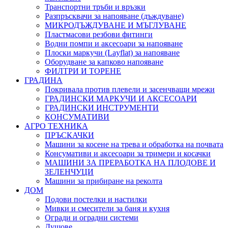
Транспортни тръби и връзки
Разпръсквачи за напояване (дъждуване)
МИКРОДЪЖДУВАНЕ И МЪГЛУВАНЕ
Пластмасови резбови фитинги
Водни помпи и аксесоари за напояване
Плоски маркучи (Layflat) за напояване
Оборудване за капково напояване
ФИЛТРИ И ТОРЕНЕ
ГРАДИНА
Покривала против плевели и засенчващи мрежи
ГРАДИНСКИ МАРКУЧИ И АКСЕСОАРИ
ГРАДИНСКИ ИНСТРУМЕНТИ
КОНСУМАТИВИ
АГРО ТЕХНИКА
ПРЪСКАЧКИ
Машини за косене на трева и обработка на почвата
Консумативи и аксесоари за тримери и косачки
МАШИНИ ЗА ПРЕРАБОТКА НА ПЛОДОВЕ И
ЗЕЛЕНЧУЦИ
Машини за прибиране на реколта
ДОМ
Подови постелки и настилки
Мивки и смесители за баня и кухня
Огради и оградни системи
Душове