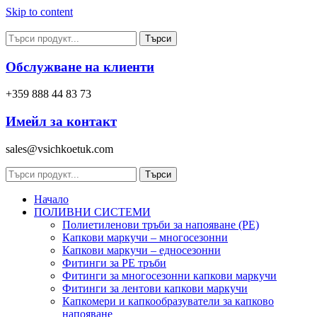
Skip to content
Търси
Обслужване на клиенти
+359 888 44 83 73
Имейл за контакт
sales@vsichkoetuk.com
Търси
Начало
ПОЛИВНИ СИСТЕМИ
Полиетиленови тръби за напояване (PE)
Капкови маркучи – многосезонни
Капкови маркучи – едносезонни
Фитинги за PE тръби
Фитинги за многосезонни капкови маркучи
Фитинги за лентови капкови маркучи
Капкомери и капкообразуватели за капково
напояване