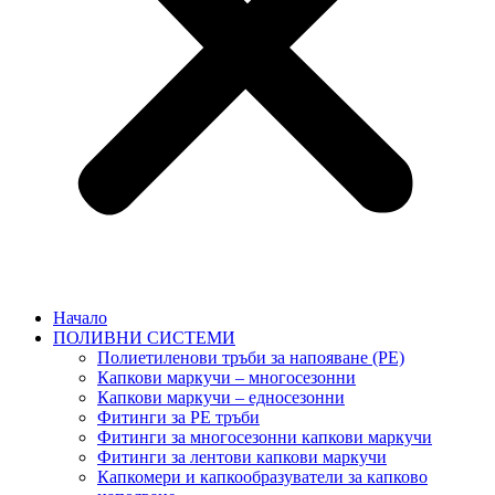
Начало
ПОЛИВНИ СИСТЕМИ
Полиетиленови тръби за напояване (PE)
Капкови маркучи – многосезонни
Капкови маркучи – едносезонни
Фитинги за PE тръби
Фитинги за многосезонни капкови маркучи
Фитинги за лентови капкови маркучи
Капкомери и капкообразуватели за капково