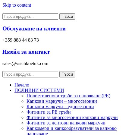
Skip to content
Търси
Обслужване на клиенти
+359 888 44 83 73
Имейл за контакт
sales@vsichkoetuk.com
Търси
Начало
ПОЛИВНИ СИСТЕМИ
Полиетиленови тръби за напояване (PE)
Капкови маркучи – многосезонни
Капкови маркучи – едносезонни
Фитинги за PE тръби
Фитинги за многосезонни капкови маркучи
Фитинги за лентови капкови маркучи
Капкомери и капкообразуватели за капково
напояване