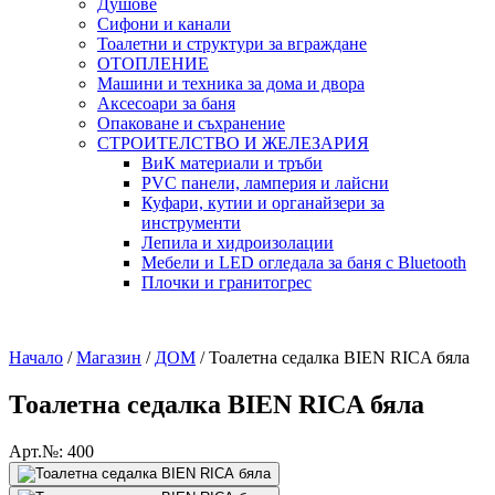
Душове
Сифони и канали
Тоалетни и структури за вграждане
ОТОПЛЕНИЕ
Машини и техника за дома и двора
Аксесоари за баня
Опаковане и съхранение
СТРОИТЕЛСТВО И ЖЕЛЕЗАРИЯ
ВиК материали и тръби
PVC панели, ламперия и лайсни
Куфари, кутии и органайзери за
инструменти
Лепила и хидроизолации
Мебели и LED огледала за баня с Bluetooth
Плочки и гранитогрес
Начало
/
Магазин
/
ДОМ
/
Тоалетна седалка BIEN RICA бяла
Тоалетна седалка BIEN RICA бяла
Арт.№: 400