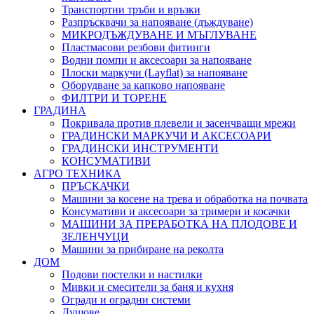
Транспортни тръби и връзки
Разпръсквачи за напояване (дъждуване)
МИКРОДЪЖДУВАНЕ И МЪГЛУВАНЕ
Пластмасови резбови фитинги
Водни помпи и аксесоари за напояване
Плоски маркучи (Layflat) за напояване
Оборудване за капково напояване
ФИЛТРИ И ТОРЕНЕ
ГРАДИНА
Покривала против плевели и засенчващи мрежи
ГРАДИНСКИ МАРКУЧИ И АКСЕСОАРИ
ГРАДИНСКИ ИНСТРУМЕНТИ
КОНСУМАТИВИ
АГРО ТЕХНИКА
ПРЪСКАЧКИ
Машини за косене на трева и обработка на почвата
Консумативи и аксесоари за тримери и косачки
МАШИНИ ЗА ПРЕРАБОТКА НА ПЛОДОВЕ И
ЗЕЛЕНЧУЦИ
Машини за прибиране на реколта
ДОМ
Подови постелки и настилки
Мивки и смесители за баня и кухня
Огради и оградни системи
Душове