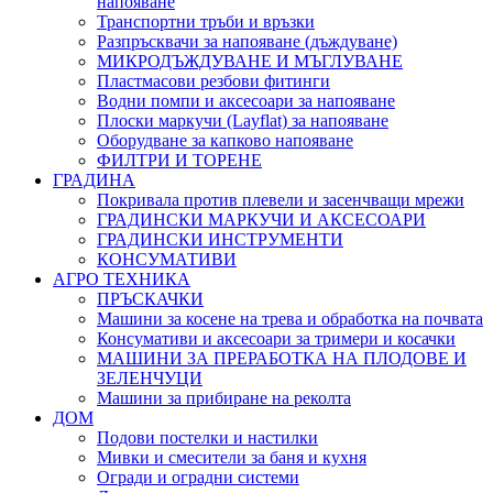
напояване
Транспортни тръби и връзки
Разпръсквачи за напояване (дъждуване)
МИКРОДЪЖДУВАНЕ И МЪГЛУВАНЕ
Пластмасови резбови фитинги
Водни помпи и аксесоари за напояване
Плоски маркучи (Layflat) за напояване
Оборудване за капково напояване
ФИЛТРИ И ТОРЕНЕ
ГРАДИНА
Покривала против плевели и засенчващи мрежи
ГРАДИНСКИ МАРКУЧИ И АКСЕСОАРИ
ГРАДИНСКИ ИНСТРУМЕНТИ
КОНСУМАТИВИ
АГРО ТЕХНИКА
ПРЪСКАЧКИ
Машини за косене на трева и обработка на почвата
Консумативи и аксесоари за тримери и косачки
МАШИНИ ЗА ПРЕРАБОТКА НА ПЛОДОВЕ И
ЗЕЛЕНЧУЦИ
Машини за прибиране на реколта
ДОМ
Подови постелки и настилки
Мивки и смесители за баня и кухня
Огради и оградни системи