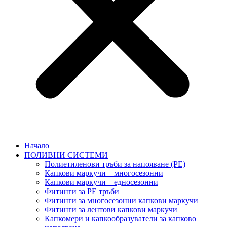
Начало
ПОЛИВНИ СИСТЕМИ
Полиетиленови тръби за напояване (PE)
Капкови маркучи – многосезонни
Капкови маркучи – едносезонни
Фитинги за PE тръби
Фитинги за многосезонни капкови маркучи
Фитинги за лентови капкови маркучи
Капкомери и капкообразуватели за капково