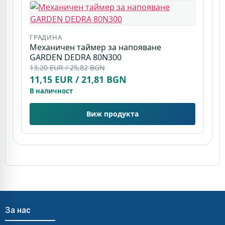
ГРАДИНА
Г
Механичен таймер за напояване
Р
GARDEN DEDRA 80N300
G
13,20 EUR / 25,82 BGN
1
11,15 EUR / 21,81 BGN
В
В наличност
Виж продукта
За нас