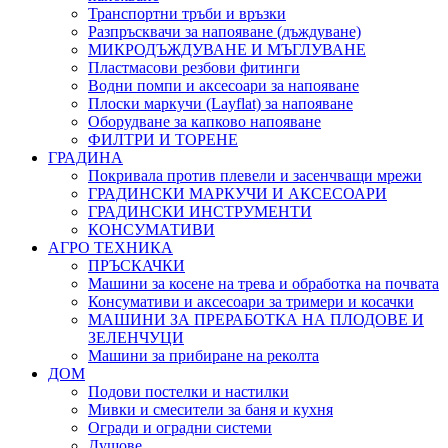
Транспортни тръби и връзки
Разпръсквачи за напояване (дъждуване)
МИКРОДЪЖДУВАНЕ И МЪГЛУВАНЕ
Пластмасови резбови фитинги
Водни помпи и аксесоари за напояване
Плоски маркучи (Layflat) за напояване
Оборудване за капково напояване
ФИЛТРИ И ТОРЕНЕ
ГРАДИНА
Покривала против плевели и засенчващи мрежи
ГРАДИНСКИ МАРКУЧИ И АКСЕСОАРИ
ГРАДИНСКИ ИНСТРУМЕНТИ
КОНСУМАТИВИ
АГРО ТЕХНИКА
ПРЪСКАЧКИ
Машини за косене на трева и обработка на почвата
Консумативи и аксесоари за тримери и косачки
МАШИНИ ЗА ПРЕРАБОТКА НА ПЛОДОВЕ И
ЗЕЛЕНЧУЦИ
Машини за прибиране на реколта
ДОМ
Подови постелки и настилки
Мивки и смесители за баня и кухня
Огради и оградни системи
Душове