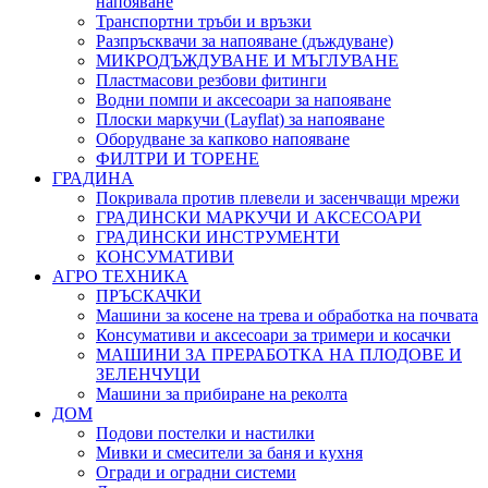
напояване
Транспортни тръби и връзки
Разпръсквачи за напояване (дъждуване)
МИКРОДЪЖДУВАНЕ И МЪГЛУВАНЕ
Пластмасови резбови фитинги
Водни помпи и аксесоари за напояване
Плоски маркучи (Layflat) за напояване
Оборудване за капково напояване
ФИЛТРИ И ТОРЕНЕ
ГРАДИНА
Покривала против плевели и засенчващи мрежи
ГРАДИНСКИ МАРКУЧИ И АКСЕСОАРИ
ГРАДИНСКИ ИНСТРУМЕНТИ
КОНСУМАТИВИ
АГРО ТЕХНИКА
ПРЪСКАЧКИ
Машини за косене на трева и обработка на почвата
Консумативи и аксесоари за тримери и косачки
МАШИНИ ЗА ПРЕРАБОТКА НА ПЛОДОВЕ И
ЗЕЛЕНЧУЦИ
Машини за прибиране на реколта
ДОМ
Подови постелки и настилки
Мивки и смесители за баня и кухня
Огради и оградни системи