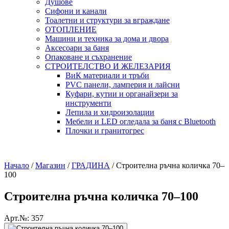
Душове
Сифони и канали
Тоалетни и структури за вграждане
ОТОПЛЕНИЕ
Машини и техника за дома и двора
Аксесоари за баня
Опаковане и съхранение
СТРОИТЕЛСТВО И ЖЕЛЕЗАРИЯ
ВиК материали и тръби
PVC панели, ламперия и лайсни
Куфари, кутии и органайзери за
инструменти
Лепила и хидроизолации
Мебели и LED огледала за баня с Bluetooth
Плочки и гранитогрес
Начало
/
Магазин
/
ГРАДИНА
/
Строителна ръчна количка 70–
100
Строителна ръчна количка 70–100
Арт.№: 357