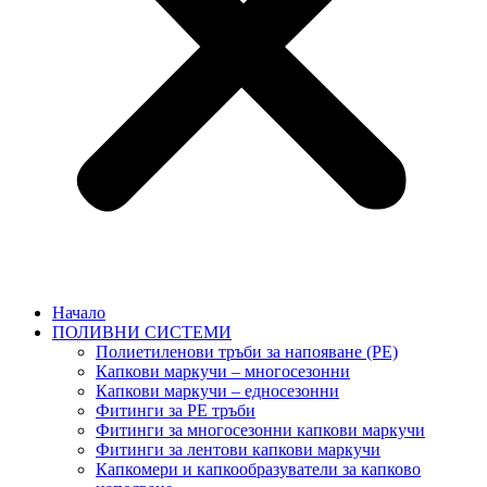
Начало
ПОЛИВНИ СИСТЕМИ
Полиетиленови тръби за напояване (PE)
Капкови маркучи – многосезонни
Капкови маркучи – едносезонни
Фитинги за PE тръби
Фитинги за многосезонни капкови маркучи
Фитинги за лентови капкови маркучи
Капкомери и капкообразуватели за капково