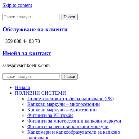
Skip to content
Търси
Обслужване на клиенти
+359 888 44 83 73
Имейл за контакт
sales@vsichkoetuk.com
Търси
Начало
ПОЛИВНИ СИСТЕМИ
Полиетиленови тръби за напояване (PE)
Капкови маркучи – многосезонни
Капкови маркучи – едносезонни
Фитинги за PE тръби
Фитинги за многосезонни капкови маркучи
Фитинги за лентови капкови маркучи
Капкомери и капкообразуватели за капково
напояване