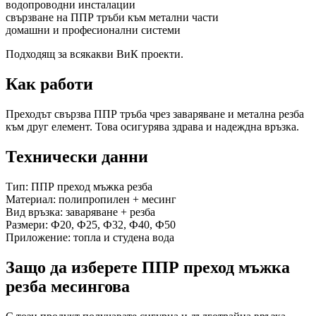
водопроводни инсталации
свързване на ППР тръби към метални части
домашни и професионални системи
Подходящ за всякакви ВиК проекти.
Как работи
Преходът свързва ППР тръба чрез заваряване и метална резба
към друг елемент. Това осигурява здрава и надеждна връзка.
Технически данни
Тип: ППР преход мъжка резба
Материал: полипропилен + месинг
Вид връзка: заваряване + резба
Размери: Ф20, Ф25, Ф32, Ф40, Ф50
Приложение: топла и студена вода
Защо да изберете ППР преход мъжка
резба месингова