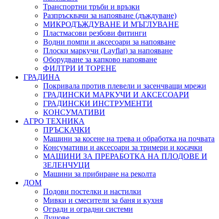
Транспортни тръби и връзки
Разпръсквачи за напояване (дъждуване)
МИКРОДЪЖДУВАНЕ И МЪГЛУВАНЕ
Пластмасови резбови фитинги
Водни помпи и аксесоари за напояване
Плоски маркучи (Layflat) за напояване
Оборудване за капково напояване
ФИЛТРИ И ТОРЕНЕ
ГРАДИНА
Покривала против плевели и засенчващи мрежи
ГРАДИНСКИ МАРКУЧИ И АКСЕСОАРИ
ГРАДИНСКИ ИНСТРУМЕНТИ
КОНСУМАТИВИ
АГРО ТЕХНИКА
ПРЪСКАЧКИ
Машини за косене на трева и обработка на почвата
Консумативи и аксесоари за тримери и косачки
МАШИНИ ЗА ПРЕРАБОТКА НА ПЛОДОВЕ И
ЗЕЛЕНЧУЦИ
Машини за прибиране на реколта
ДОМ
Подови постелки и настилки
Мивки и смесители за баня и кухня
Огради и оградни системи
Душове