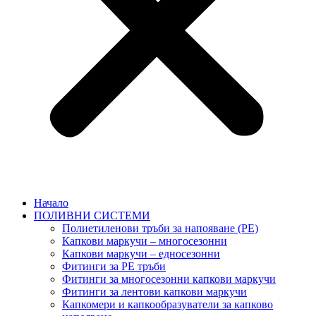
Начало
ПОЛИВНИ СИСТЕМИ
Полиетиленови тръби за напояване (PE)
Капкови маркучи – многосезонни
Капкови маркучи – едносезонни
Фитинги за PE тръби
Фитинги за многосезонни капкови маркучи
Фитинги за лентови капкови маркучи
Капкомери и капкообразуватели за капково