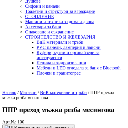
Душове
Сифони и канали
Тоалетни и структури за вграждане
ОТОПЛЕНИЕ
Машини и техника за дома и двора
Аксесоари за баня
Опаковане и съхранение
СТРОИТЕЛСТВО И ЖЕЛЕЗАРИЯ
ВиК материали и тръби
PVC панели, ламперия и лайсни
Куфари, кутии и органайзери за
инструменти
Лепила и хидроизолации
Мебели и LED огледала за баня с Bluetooth
Плочки и гранитогрес
Начало
/
Магазин
/
ВиК материали и тръби
/
ППР преход
мъжка резба месингова
ППР преход мъжка резба месингова
Арт.№: 100