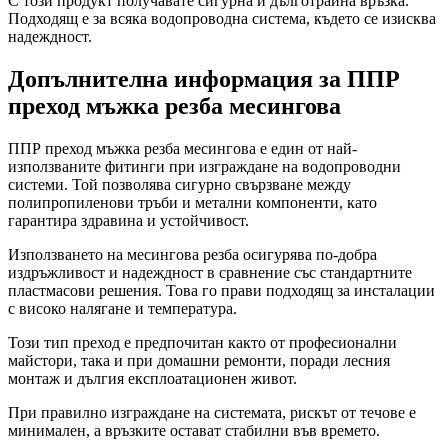
С този продукт получавате сигурна и дълготрайна връзка.
Подходящ е за всяка водопроводна система, където се изисква
надеждност.
Допълнителна информация за ППР
преход мъжка резба месингова
ППР преход мъжка резба месингова е един от най-
използваните фитинги при изграждане на водопроводни
системи. Той позволява сигурно свързване между
полипропиленови тръби и метални компоненти, като
гарантира здравина и устойчивост.
Използването на месингова резба осигурява по-добра
издръжливост и надеждност в сравнение със стандартните
пластмасови решения. Това го прави подходящ за инсталации
с високо налягане и температура.
Този тип преход е предпочитан както от професионални
майстори, така и при домашни ремонти, поради лесния
монтаж и дългия експлоатационен живот.
При правилно изграждане на системата, рискът от течове е
минимален, а връзките остават стабилни във времето.