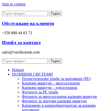
Skip to content
Търси
Обслужване на клиенти
+359 888 44 83 73
Имейл за контакт
sales@vsichkoetuk.com
Търси
Начало
ПОЛИВНИ СИСТЕМИ
Полиетиленови тръби за напояване (PE)
Капкови маркучи – многосезонни
Капкови маркучи – едносезонни
Фитинги за PE тръби
Фитинги за многосезонни капкови маркучи
Фитинги за лентови капкови маркучи
Капкомери и капкообразуватели за капково
напояване