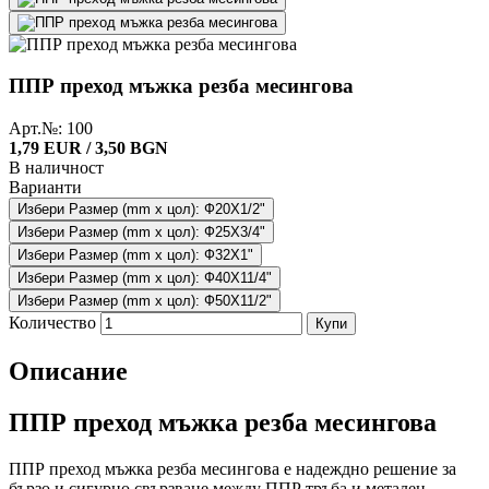
ППР преход мъжка резба месингова
Арт.№: 100
1,79 EUR / 3,50 BGN
В наличност
Варианти
Избери Размер (mm x цол): Ф20X1/2"
Избери Размер (mm x цол): Ф25X3/4"
Избери Размер (mm x цол): Ф32X1"
Избери Размер (mm x цол): Ф40X11/4"
Избери Размер (mm x цол): Ф50X11/2"
Количество
Купи
Описание
ППР преход мъжка резба месингова
ППР преход мъжка резба месингова е надеждно решение за
бързо и сигурно свързване между ППР тръба и метален