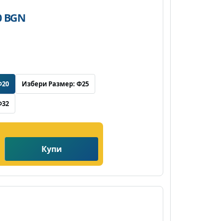
20 BGN
Ф20
Избери Размер: Ф25
Ф32
Купи