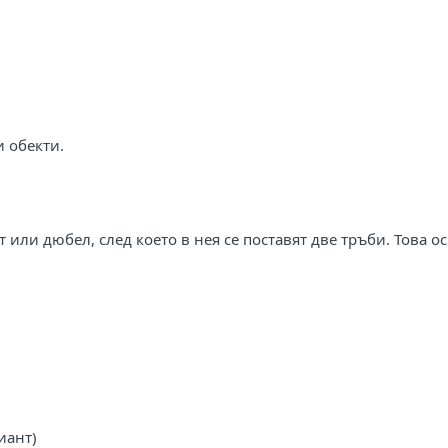
 обекти.
т или дюбел, след което в нея се поставят две тръби. Това 
иант)