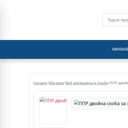
НАЧАЛ
Начало
/
Магазин
/
ВиК материали и тръби
/
ППР двойн