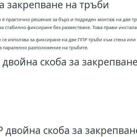
а закрепване на тръби
и е практично решение за бърз и подреден монтаж на две т
а стабилно фиксиране без разместване. Това прави инстала
 се използва за фиксиране на две ППР тръби към стена или
а паралелно разположение на тръбите.
двойна скоба за закрепване
 двойна скоба за закрепван