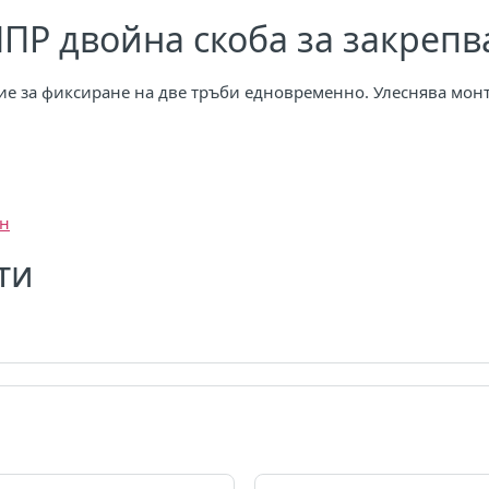
ПР двойна скоба за закрепв
ие за фиксиране на две тръби едновременно. Улеснява монт
ен
ти