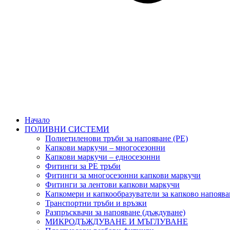
Начало
ПОЛИВНИ СИСТЕМИ
Полиетиленови тръби за напояване (PE)
Капкови маркучи – многосезонни
Капкови маркучи – едносезонни
Фитинги за PE тръби
Фитинги за многосезонни капкови маркучи
Фитинги за лентови капкови маркучи
Капкомери и капкообразуватели за капково напоява
Транспортни тръби и връзки
Разпръсквачи за напояване (дъждуване)
МИКРОДЪЖДУВАНЕ И МЪГЛУВАНЕ