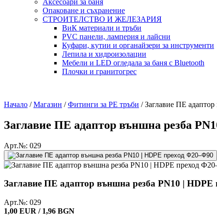
Аксесоари за баня
Опаковане и съхранение
СТРОИТЕЛСТВО И ЖЕЛЕЗАРИЯ
ВиК материали и тръби
PVC панели, ламперия и лайсни
Куфари, кутии и органайзери за инструменти
Лепила и хидроизолации
Мебели и LED огледала за баня с Bluetooth
Плочки и гранитогрес
Начало
/
Магазин
/
Фитинги за PE тръби
/
Заглавие ПЕ адаптор
Заглавие ПЕ адаптор външна резба PN1
Арт.№: 029
Заглавие ПЕ адаптор външна резба PN10 | HDPE
Арт.№: 029
1,00 EUR / 1,96 BGN