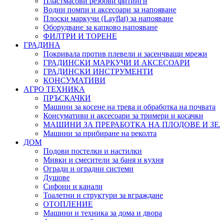
Пластмасови резбови фитинги
Водни помпи и аксесоари за напояване
Плоски маркучи (Layflat) за напояване
Оборудване за капково напояване
ФИЛТРИ И ТОРЕНЕ
ГРАДИНА
Покривала против плевели и засенчващи мрежи
ГРАДИНСКИ МАРКУЧИ И АКСЕСОАРИ
ГРАДИНСКИ ИНСТРУМЕНТИ
КОНСУМАТИВИ
АГРО ТЕХНИКА
ПРЪСКАЧКИ
Машини за косене на трева и обработка на почвата
Консумативи и аксесоари за тримери и косачки
МАШИНИ ЗА ПРЕРАБОТКА НА ПЛОДОВЕ И З
Машини за прибиране на реколта
ДОМ
Подови постелки и настилки
Мивки и смесители за баня и кухня
Огради и оградни системи
Душове
Сифони и канали
Тоалетни и структури за вграждане
ОТОПЛЕНИЕ
Машини и техника за дома и двора