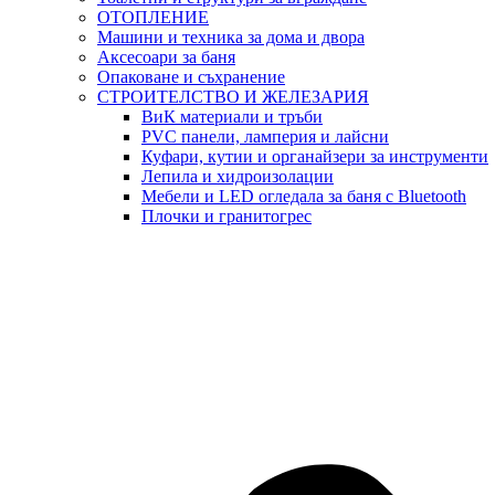
ОТОПЛЕНИЕ
Машини и техника за дома и двора
Аксесоари за баня
Опаковане и съхранение
СТРОИТЕЛСТВО И ЖЕЛЕЗАРИЯ
ВиК материали и тръби
PVC панели, ламперия и лайсни
Куфари, кутии и органайзери за инструменти
Лепила и хидроизолации
Мебели и LED огледала за баня с Bluetooth
Плочки и гранитогрес