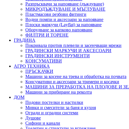
Разпръсквачи за напояване (дъждуване)
МИКРОДЪЖДУВАНЕ И МЪГЛУВАНЕ
Пластмасови резбови фитинги
Водни помпи и аксесоари за напояване
Плоски маркучи (Layflat) за напояване
Оборудване за капково напояване
ФИЛТРИ И ТОРЕНЕ
ГРАДИНА
Покривала против плевели и засенчващи мрежи
ГРАДИНСКИ МАРКУЧИ И АКСЕСОАРИ
ГРАДИНСКИ ИНСТРУМЕНТИ
КОНСУМАТИВИ
АГРО ТЕХНИКА
ПРЪСКАЧКИ
Машини за косене на трева и обработка на почвата
Консумативи и аксесоари за тримери и косачки
МАШИНИ ЗА ПРЕРАБОТКА НА ПЛОДОВЕ И З
Машини за прибиране на реколта
ДОМ
Подови постелки и настилки
Мивки и смесители за баня и кухня
Огради и оградни системи
Душове
Сифони и канали
Тоалетни и структури за вграждане