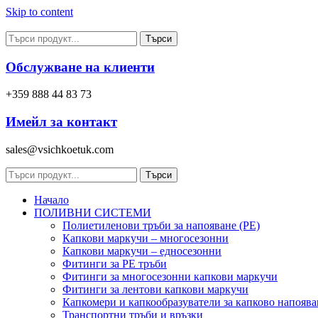
Skip to content
Търси
Обслужване на клиенти
+359 888 44 83 73
Имейл за контакт
sales@vsichkoetuk.com
Търси
Начало
ПОЛИВНИ СИСТЕМИ
Полиетиленови тръби за напояване (PE)
Капкови маркучи – многосезонни
Капкови маркучи – едносезонни
Фитинги за PE тръби
Фитинги за многосезонни капкови маркучи
Фитинги за лентови капкови маркучи
Капкомери и капкообразуватели за капково напоява
Транспортни тръби и връзки