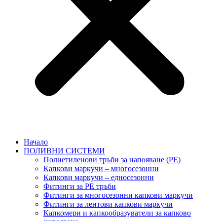
Начало
ПОЛИВНИ СИСТЕМИ
Полиетиленови тръби за напояване (PE)
Капкови маркучи – многосезонни
Капкови маркучи – едносезонни
Фитинги за PE тръби
Фитинги за многосезонни капкови маркучи
Фитинги за лентови капкови маркучи
Капкомери и капкообразуватели за капково