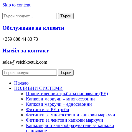
Skip to content
Търси
Обслужване на клиенти
+359 888 44 83 73
Имейл за контакт
sales@vsichkoetuk.com
Търси
Начало
ПОЛИВНИ СИСТЕМИ
Полиетиленови тръби за напояване (PE)
Капкови маркучи – многосезонни
Капкови маркучи – едносезонни
Фитинги за PE тръби
Фитинги за многосезонни капкови маркучи
Фитинги за лентови капкови маркучи
Капкомери и капкообразуватели за капково
напояване