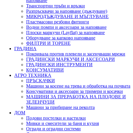
напояване
Транспортни тръби и връзки
Разпръсквачи за напояване (дъждуване)
МИКРОДЪЖДУВАНЕ И МЪГЛУВАНЕ
Пластмасови резбови фитинги
Водни помпи и аксесоари за напояване
Плоски маркучи (Layflat) за напояване
Оборудване за капково напояване
ФИЛТРИ И ТОРЕНЕ
ГРАДИНА
Покривала против плевели и засенчващи мрежи
ГРАДИНСКИ МАРКУЧИ И АКСЕСОАРИ
ГРАДИНСКИ ИНСТРУМЕНТИ
КОНСУМАТИВИ
АГРО ТЕХНИКА
ПРЪСКАЧКИ
Машини за косене на трева и обработка на почвата
Консумативи и аксесоари за тримери и косачки
МАШИНИ ЗА ПРЕРАБОТКА НА ПЛОДОВЕ И
ЗЕЛЕНЧУЦИ
Машини за прибиране на реколта
ДОМ
Подови постелки и настилки
Мивки и смесители за баня и кухня
Огради и оградни системи