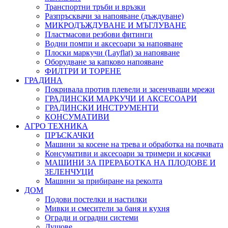
Транспортни тръби и връзки
Разпръсквачи за напояване (дъждуване)
МИКРОДЪЖДУВАНЕ И МЪГЛУВАНЕ
Пластмасови резбови фитинги
Водни помпи и аксесоари за напояване
Плоски маркучи (Layflat) за напояване
Оборудване за капково напояване
ФИЛТРИ И ТОРЕНЕ
ГРАДИНА
Покривала против плевели и засенчващи мрежи
ГРАДИНСКИ МАРКУЧИ И АКСЕСОАРИ
ГРАДИНСКИ ИНСТРУМЕНТИ
КОНСУМАТИВИ
АГРО ТЕХНИКА
ПРЪСКАЧКИ
Машини за косене на трева и обработка на почвата
Консумативи и аксесоари за тримери и косачки
МАШИНИ ЗА ПРЕРАБОТКА НА ПЛОДОВЕ И
ЗЕЛЕНЧУЦИ
Машини за прибиране на реколта
ДОМ
Подови постелки и настилки
Мивки и смесители за баня и кухня
Огради и оградни системи
Душове