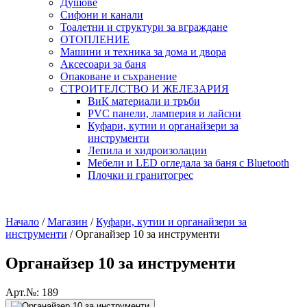
Душове
Сифони и канали
Тоалетни и структури за вграждане
ОТОПЛЕНИЕ
Машини и техника за дома и двора
Аксесоари за баня
Опаковане и съхранение
СТРОИТЕЛСТВО И ЖЕЛЕЗАРИЯ
ВиК материали и тръби
PVC панели, ламперия и лайсни
Куфари, кутии и органайзери за
инструменти
Лепила и хидроизолации
Мебели и LED огледала за баня с Bluetooth
Плочки и гранитогрес
Начало
/
Магазин
/
Куфари, кутии и органайзери за
инструменти
/
Органайзер 10 за инструменти
Органайзер 10 за инструменти
Арт.№: 189