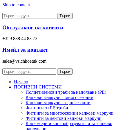
Skip to content
Търси
Обслужване на клиенти
+359 888 44 83 73
Имейл за контакт
sales@vsichkoetuk.com
Търси
Начало
ПОЛИВНИ СИСТЕМИ
Полиетиленови тръби за напояване (PE)
Капкови маркучи – многосезонни
Капкови маркучи – едносезонни
Фитинги за PE тръби
Фитинги за многосезонни капкови маркучи
Фитинги за лентови капкови маркучи
Капкомери и капкообразуватели за капково
напояване