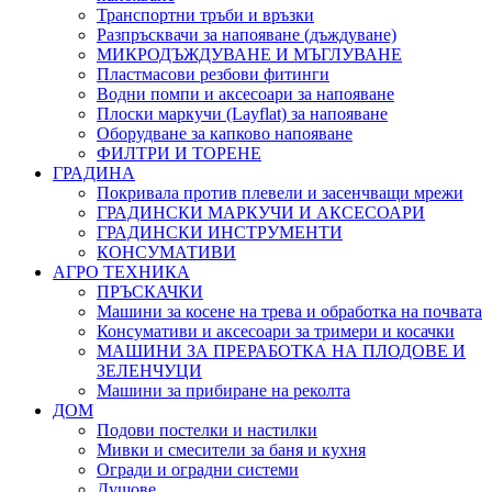
Транспортни тръби и връзки
Разпръсквачи за напояване (дъждуване)
МИКРОДЪЖДУВАНЕ И МЪГЛУВАНЕ
Пластмасови резбови фитинги
Водни помпи и аксесоари за напояване
Плоски маркучи (Layflat) за напояване
Оборудване за капково напояване
ФИЛТРИ И ТОРЕНЕ
ГРАДИНА
Покривала против плевели и засенчващи мрежи
ГРАДИНСКИ МАРКУЧИ И АКСЕСОАРИ
ГРАДИНСКИ ИНСТРУМЕНТИ
КОНСУМАТИВИ
АГРО ТЕХНИКА
ПРЪСКАЧКИ
Машини за косене на трева и обработка на почвата
Консумативи и аксесоари за тримери и косачки
МАШИНИ ЗА ПРЕРАБОТКА НА ПЛОДОВЕ И
ЗЕЛЕНЧУЦИ
Машини за прибиране на реколта
ДОМ
Подови постелки и настилки
Мивки и смесители за баня и кухня
Огради и оградни системи
Душове