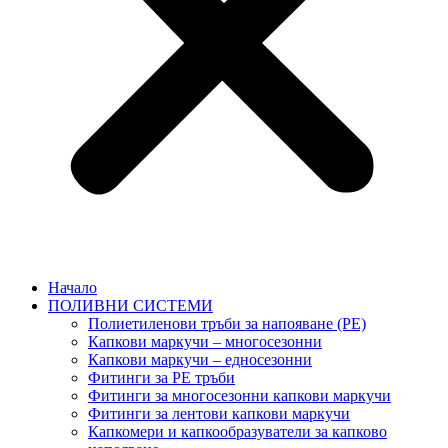
Начало
ПОЛИВНИ СИСТЕМИ
Полиетиленови тръби за напояване (PE)
Капкови маркучи – многосезонни
Капкови маркучи – едносезонни
Фитинги за PE тръби
Фитинги за многосезонни капкови маркучи
Фитинги за лентови капкови маркучи
Капкомери и капкообразуватели за капково