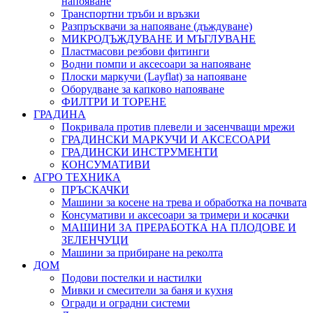
напояване
Транспортни тръби и връзки
Разпръсквачи за напояване (дъждуване)
МИКРОДЪЖДУВАНЕ И МЪГЛУВАНЕ
Пластмасови резбови фитинги
Водни помпи и аксесоари за напояване
Плоски маркучи (Layflat) за напояване
Оборудване за капково напояване
ФИЛТРИ И ТОРЕНЕ
ГРАДИНА
Покривала против плевели и засенчващи мрежи
ГРАДИНСКИ МАРКУЧИ И АКСЕСОАРИ
ГРАДИНСКИ ИНСТРУМЕНТИ
КОНСУМАТИВИ
АГРО ТЕХНИКА
ПРЪСКАЧКИ
Машини за косене на трева и обработка на почвата
Консумативи и аксесоари за тримери и косачки
МАШИНИ ЗА ПРЕРАБОТКА НА ПЛОДОВЕ И
ЗЕЛЕНЧУЦИ
Машини за прибиране на реколта
ДОМ
Подови постелки и настилки
Мивки и смесители за баня и кухня
Огради и оградни системи