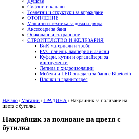
Душове
Сифони и канали
Тоалетни и структури за вграждане
ОТОПЛЕНИЕ
Машини и техника за дома и двора
Аксесоари за баня
Опаковане и съхранение
СТРОИТЕЛСТВО И ЖЕЛЕЗАРИЯ
ВиК материали и тръби
PVC панели, ламперия и лайсни
Куфари, кутии и органайзери за
инструменти
Лепила и хидроизолации
Мебели и LED огледала за баня с Bluetooth
Плочки и гранитогрес
Начало
/
Магазин
/
ГРАДИНА
/
Накрайник за поливане на
цветя с бутилка
Накрайник за поливане на цветя с
бутилка