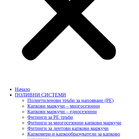
Начало
ПОЛИВНИ СИСТЕМИ
Полиетиленови тръби за напояване (PE)
Капкови маркучи – многосезонни
Капкови маркучи – едносезонни
Фитинги за PE тръби
Фитинги за многосезонни капкови маркучи
Фитинги за лентови капкови маркучи
Капкомери и капкообразуватели за капково