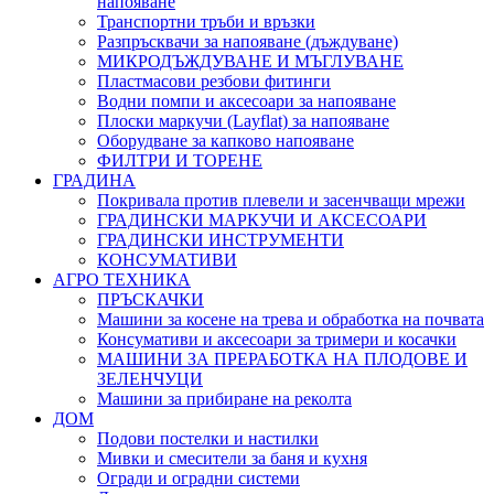
напояване
Транспортни тръби и връзки
Разпръсквачи за напояване (дъждуване)
МИКРОДЪЖДУВАНЕ И МЪГЛУВАНЕ
Пластмасови резбови фитинги
Водни помпи и аксесоари за напояване
Плоски маркучи (Layflat) за напояване
Оборудване за капково напояване
ФИЛТРИ И ТОРЕНЕ
ГРАДИНА
Покривала против плевели и засенчващи мрежи
ГРАДИНСКИ МАРКУЧИ И АКСЕСОАРИ
ГРАДИНСКИ ИНСТРУМЕНТИ
КОНСУМАТИВИ
АГРО ТЕХНИКА
ПРЪСКАЧКИ
Машини за косене на трева и обработка на почвата
Консумативи и аксесоари за тримери и косачки
МАШИНИ ЗА ПРЕРАБОТКА НА ПЛОДОВЕ И
ЗЕЛЕНЧУЦИ
Машини за прибиране на реколта
ДОМ
Подови постелки и настилки
Мивки и смесители за баня и кухня
Огради и оградни системи