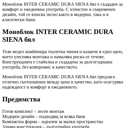
Моноблок INTER CERAMIC DURA SIENA бял е създаден за
комфорт и ежедневна употреба. С изчистен и съвременен
дизайн, той се вписва лесно както в модерни, така и в
класически бани.
Моноблок INTER CERAMIC DURA
SIENA бял
Този модел комбинира тоалетна чиния и казанче в едно цяло,
което улеснява монтажа и намалява риска от течове.
Конструкцията е стабилна и създадена за дългогодишна
употреба, без компромис в качеството.
Моноблок INTER CERAMIC DURA SIENA бял предлага
отлично съотношение между цена и качество, като осигурява
надеждност и комфорт в ежедневието.
Предимства
Готов комплект – лесен монтаж
Модерен дизайн – подходящ за всяка баня
Компактна форма – идеален за малки пространства
Здрава конструкция – дълготрайна употреба