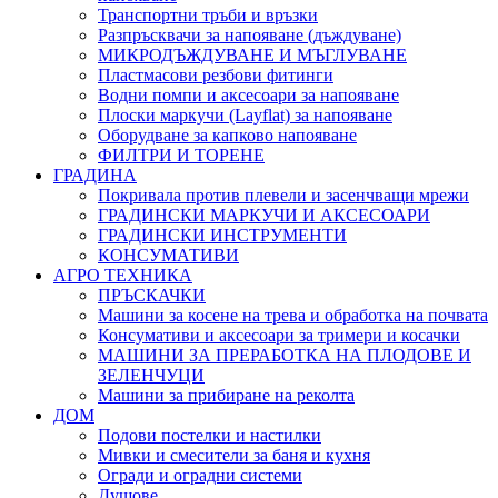
Транспортни тръби и връзки
Разпръсквачи за напояване (дъждуване)
МИКРОДЪЖДУВАНЕ И МЪГЛУВАНЕ
Пластмасови резбови фитинги
Водни помпи и аксесоари за напояване
Плоски маркучи (Layflat) за напояване
Оборудване за капково напояване
ФИЛТРИ И ТОРЕНЕ
ГРАДИНА
Покривала против плевели и засенчващи мрежи
ГРАДИНСКИ МАРКУЧИ И АКСЕСОАРИ
ГРАДИНСКИ ИНСТРУМЕНТИ
КОНСУМАТИВИ
АГРО ТЕХНИКА
ПРЪСКАЧКИ
Машини за косене на трева и обработка на почвата
Консумативи и аксесоари за тримери и косачки
МАШИНИ ЗА ПРЕРАБОТКА НА ПЛОДОВЕ И
ЗЕЛЕНЧУЦИ
Машини за прибиране на реколта
ДОМ
Подови постелки и настилки
Мивки и смесители за баня и кухня
Огради и оградни системи
Душове