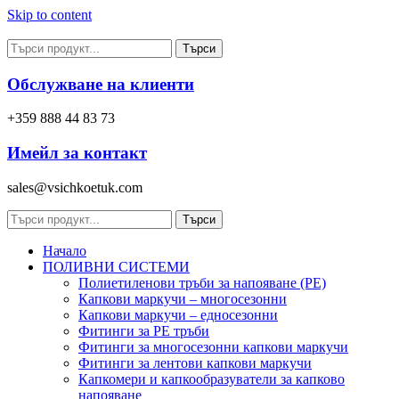
Skip to content
Търси
Обслужване на клиенти
+359 888 44 83 73
Имейл за контакт
sales@vsichkoetuk.com
Търси
Начало
ПОЛИВНИ СИСТЕМИ
Полиетиленови тръби за напояване (PE)
Капкови маркучи – многосезонни
Капкови маркучи – едносезонни
Фитинги за PE тръби
Фитинги за многосезонни капкови маркучи
Фитинги за лентови капкови маркучи
Капкомери и капкообразуватели за капково
напояване