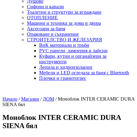
Душове
Сифони и канали
Тоалетни и структури за вграждане
ОТОПЛЕНИЕ
Машини и техника за дома и двора
Аксесоари за баня
Опаковане и съхранение
СТРОИТЕЛСТВО И ЖЕЛЕЗАРИЯ
ВиК материали и тръби
PVC панели, ламперия и лайсни
Куфари, кутии и органайзери за
инструменти
Лепила и хидроизолации
Мебели и LED огледала за баня с Bluetooth
Плочки и гранитогрес
Начало
/
Магазин
/
ДОМ
/
Моноблок INTER CERAMIC DURA
SIENA бял
Моноблок INTER CERAMIC DURA
SIENA бял