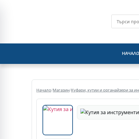
НАЧАЛ
Начало
/
Магазин
/
Куфари, кутии и органайзери за и