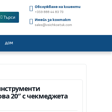
Обслужване на клиенти
+359 888 44 83 73
Търси
Имейл за контакт
sales@vsichkoetuk.com
ДОМ
инструменти
ва 20″ с чекмеджета