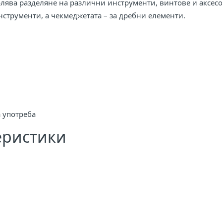
ява разделяне на различни инструменти, винтове и аксесоар
нструменти, а чекмеджетата – за дребни елементи.
 употреба
еристики