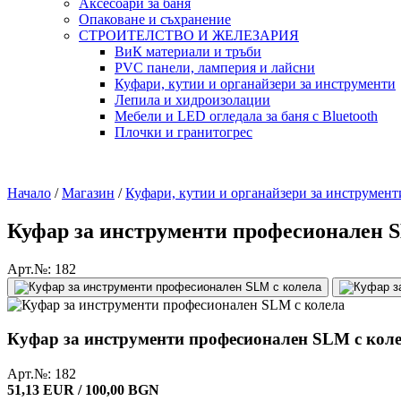
Аксесоари за баня
Опаковане и съхранение
СТРОИТЕЛСТВО И ЖЕЛЕЗАРИЯ
ВиК материали и тръби
PVC панели, ламперия и лайсни
Куфари, кутии и органайзери за инструменти
Лепила и хидроизолации
Мебели и LED огледала за баня с Bluetooth
Плочки и гранитогрес
Начало
/
Магазин
/
Куфари, кутии и органайзери за инструмент
Куфар за инструменти професионален 
Арт.№: 182
Куфар за инструменти професионален SLM с кол
Арт.№: 182
51,13 EUR / 100,00 BGN