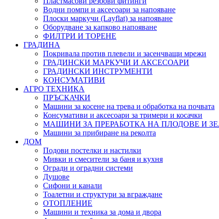
Пластмасови резбови фитинги
Водни помпи и аксесоари за напояване
Плоски маркучи (Layflat) за напояване
Оборудване за капково напояване
ФИЛТРИ И ТОРЕНЕ
ГРАДИНА
Покривала против плевели и засенчващи мрежи
ГРАДИНСКИ МАРКУЧИ И АКСЕСОАРИ
ГРАДИНСКИ ИНСТРУМЕНТИ
КОНСУМАТИВИ
АГРО ТЕХНИКА
ПРЪСКАЧКИ
Машини за косене на трева и обработка на почвата
Консумативи и аксесоари за тримери и косачки
МАШИНИ ЗА ПРЕРАБОТКА НА ПЛОДОВЕ И З
Машини за прибиране на реколта
ДОМ
Подови постелки и настилки
Мивки и смесители за баня и кухня
Огради и оградни системи
Душове
Сифони и канали
Тоалетни и структури за вграждане
ОТОПЛЕНИЕ
Машини и техника за дома и двора