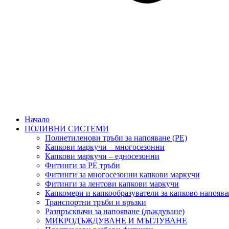
Начало
ПОЛИВНИ СИСТЕМИ
Полиетиленови тръби за напояване (PE)
Капкови маркучи – многосезонни
Капкови маркучи – едносезонни
Фитинги за PE тръби
Фитинги за многосезонни капкови маркучи
Фитинги за лентови капкови маркучи
Капкомери и капкообразуватели за капково напоява
Транспортни тръби и връзки
Разпръсквачи за напояване (дъждуване)
МИКРОДЪЖДУВАНЕ И МЪГЛУВАНЕ