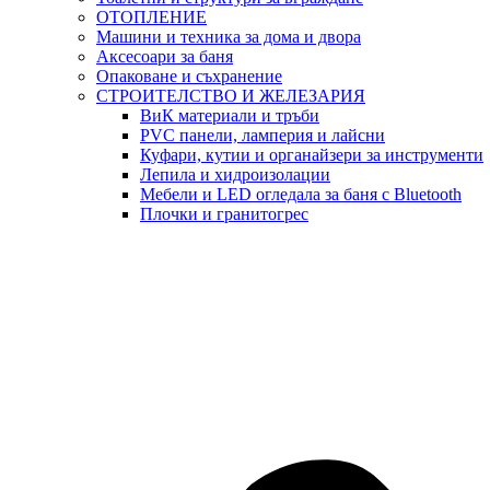
ОТОПЛЕНИЕ
Машини и техника за дома и двора
Аксесоари за баня
Опаковане и съхранение
СТРОИТЕЛСТВО И ЖЕЛЕЗАРИЯ
ВиК материали и тръби
PVC панели, ламперия и лайсни
Куфари, кутии и органайзери за инструменти
Лепила и хидроизолации
Мебели и LED огледала за баня с Bluetooth
Плочки и гранитогрес