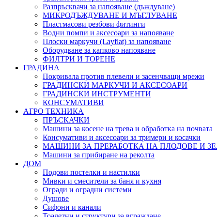
Разпръсквачи за напояване (дъждуване)
МИКРОДЪЖДУВАНЕ И МЪГЛУВАНЕ
Пластмасови резбови фитинги
Водни помпи и аксесоари за напояване
Плоски маркучи (Layflat) за напояване
Оборудване за капково напояване
ФИЛТРИ И ТОРЕНЕ
ГРАДИНА
Покривала против плевели и засенчващи мрежи
ГРАДИНСКИ МАРКУЧИ И АКСЕСОАРИ
ГРАДИНСКИ ИНСТРУМЕНТИ
КОНСУМАТИВИ
АГРО ТЕХНИКА
ПРЪСКАЧКИ
Машини за косене на трева и обработка на почвата
Консумативи и аксесоари за тримери и косачки
МАШИНИ ЗА ПРЕРАБОТКА НА ПЛОДОВЕ И З
Машини за прибиране на реколта
ДОМ
Подови постелки и настилки
Мивки и смесители за баня и кухня
Огради и оградни системи
Душове
Сифони и канали
Тоалетни и структури за вграждане