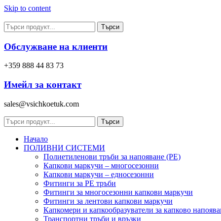
Skip to content
Търси
Обслужване на клиенти
+359 888 44 83 73
Имейл за контакт
sales@vsichkoetuk.com
Търси
Начало
ПОЛИВНИ СИСТЕМИ
Полиетиленови тръби за напояване (PE)
Капкови маркучи – многосезонни
Капкови маркучи – едносезонни
Фитинги за PE тръби
Фитинги за многосезонни капкови маркучи
Фитинги за лентови капкови маркучи
Капкомери и капкообразуватели за капково напоява
Транспортни тръби и връзки