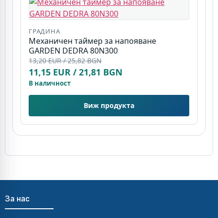
ГРАДИНА
Г
Механичен таймер за напояване
Р
GARDEN DEDRA 80N300
G
13,20 EUR / 25,82 BGN
1
11,15 EUR / 21,81 BGN
В
В наличност
Виж продукта
За нас