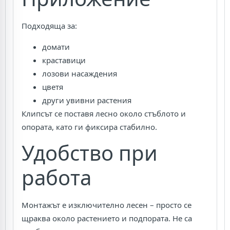
Подходяща за:
домати
краставици
лозови насаждения
цветя
други увивни растения
Клипсът се поставя лесно около стъблото и
опората, като ги фиксира стабилно.
Удобство при
работа
Монтажът е изключително лесен – просто се
щраква около растението и подпората. Не са