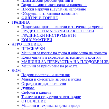
Пластмасови резбови фитинги
Водни помпи и аксесоари за напояване
Плоски маркучи (Layflat) за напояване
Оборудване за капково напояване
ФИЛТРИ И ТОРЕНЕ
ГРАДИНА
Покривала против плевели и засенчващи мрежи
ГРАДИНСКИ МАРКУЧИ И АКСЕСОАРИ
ГРАДИНСКИ ИНСТРУМЕНТИ
КОНСУМАТИВИ
АГРО ТЕХНИКА
ПРЪСКАЧКИ
Машини за косене на трева и обработка на почвата
Консумативи и аксесоари за тримери и косачки
МАШИНИ ЗА ПРЕРАБОТКА НА ПЛОДОВЕ И З
Машини за прибиране на реколта
ДОМ
Подови постелки и настилки
Мивки и смесители за баня и кухня
Огради и оградни системи
Душове
Сифони и канали
Тоалетни и структури за вграждане
ОТОПЛЕНИЕ
Машини и техника за дома и двора