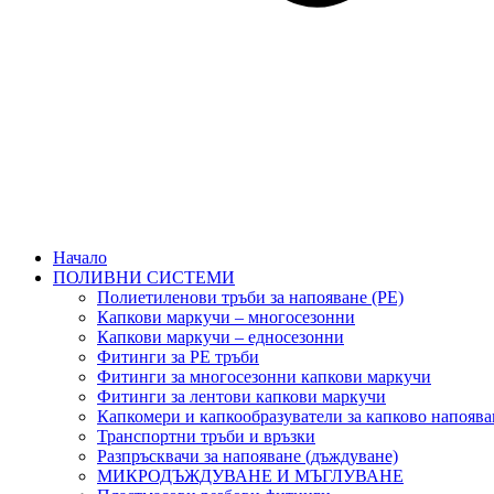
Начало
ПОЛИВНИ СИСТЕМИ
Полиетиленови тръби за напояване (PE)
Капкови маркучи – многосезонни
Капкови маркучи – едносезонни
Фитинги за PE тръби
Фитинги за многосезонни капкови маркучи
Фитинги за лентови капкови маркучи
Капкомери и капкообразуватели за капково напоява
Транспортни тръби и връзки
Разпръсквачи за напояване (дъждуване)
МИКРОДЪЖДУВАНЕ И МЪГЛУВАНЕ