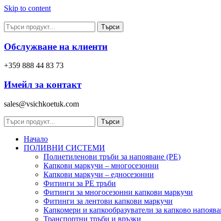
Skip to content
Търси
Обслужване на клиенти
+359 888 44 83 73
Имейл за контакт
sales@vsichkoetuk.com
Търси
Начало
ПОЛИВНИ СИСТЕМИ
Полиетиленови тръби за напояване (PE)
Капкови маркучи – многосезонни
Капкови маркучи – едносезонни
Фитинги за PE тръби
Фитинги за многосезонни капкови маркучи
Фитинги за лентови капкови маркучи
Капкомери и капкообразуватели за капково напоява
Транспортни тръби и връзки