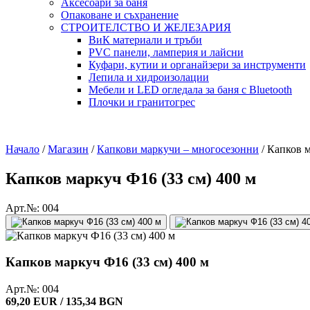
Аксесоари за баня
Опаковане и съхранение
СТРОИТЕЛСТВО И ЖЕЛЕЗАРИЯ
ВиК материали и тръби
PVC панели, ламперия и лайсни
Куфари, кутии и органайзери за инструменти
Лепила и хидроизолации
Мебели и LED огледала за баня с Bluetooth
Плочки и гранитогрес
Начало
/
Магазин
/
Капкови маркучи – многосезонни
/
Капков м
Капков маркуч Ф16 (33 см) 400 м
Арт.№: 004
Капков маркуч Ф16 (33 см) 400 м
Арт.№: 004
69,20 EUR / 135,34 BGN