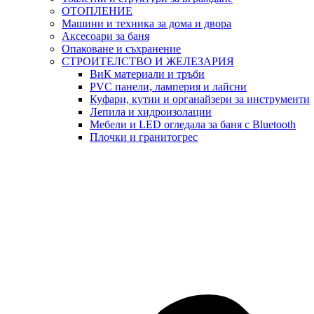
ОТОПЛЕНИЕ
Машини и техника за дома и двора
Аксесоари за баня
Опаковане и съхранение
СТРОИТЕЛСТВО И ЖЕЛЕЗАРИЯ
ВиК материали и тръби
PVC панели, ламперия и лайсни
Куфари, кутии и органайзери за инструменти
Лепила и хидроизолации
Мебели и LED огледала за баня с Bluetooth
Плочки и гранитогрес