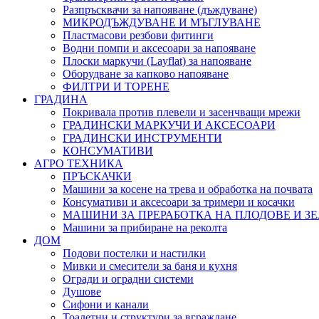
Разпръсквачи за напояване (дъждуване)
МИКРОДЪЖДУВАНЕ И МЪГЛУВАНЕ
Пластмасови резбови фитинги
Водни помпи и аксесоари за напояване
Плоски маркучи (Layflat) за напояване
Оборудване за капково напояване
ФИЛТРИ И ТОРЕНЕ
ГРАДИНА
Покривала против плевели и засенчващи мрежи
ГРАДИНСКИ МАРКУЧИ И АКСЕСОАРИ
ГРАДИНСКИ ИНСТРУМЕНТИ
КОНСУМАТИВИ
АГРО ТЕХНИКА
ПРЪСКАЧКИ
Машини за косене на трева и обработка на почвата
Консумативи и аксесоари за тримери и косачки
МАШИНИ ЗА ПРЕРАБОТКА НА ПЛОДОВЕ И З
Машини за прибиране на реколта
ДОМ
Подови постелки и настилки
Мивки и смесители за баня и кухня
Огради и оградни системи
Душове
Сифони и канали
Тоалетни и структури за вграждане