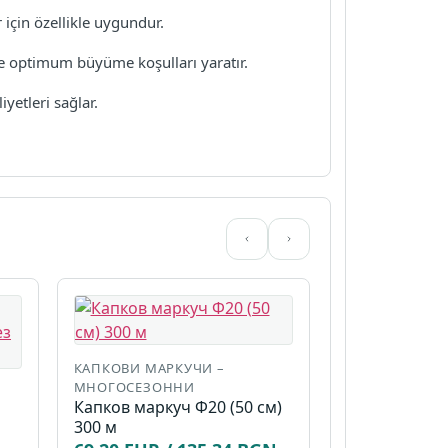
için özellikle uygundur.
ve optimum büyüme koşulları yaratır.
etleri sağlar.
КАПКОВИ МАРКУЧИ –
МНОГОСЕЗОННИ
Капков маркуч Ф20 (50 см)
300 м