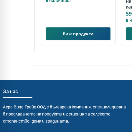
на
В наличност
ка
59
В 
Виж продукта
За нас
Агро Визе Трейд ООД е българска компания, специализирана
в предлагането на продукти и решения за селското
стопанство, дома и градината.