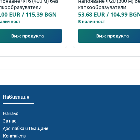
появане Ф16 (400 м) без
напояване Ф20 (300 м) б
пкообразуватели
капкообразуватели
,00 EUR / 115,39 BGN
53,68 EUR / 104,99 BG
наличност
В наличност
Виж продукта
Виж продукта
Навигация
Начало
За нас
Доставка и Плащане
Контакти