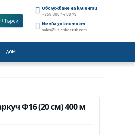
Обслужване на клиенти
+359 888 44 83 73
Търси
Имейл за контакт
sales@vsichkoetuk.com
ДОМ
ркуч Ф16 (20 см) 400 м