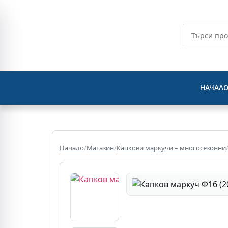
НАЧАЛ
Начало
/
Магазин
/
Капкови маркучи – многосезонни