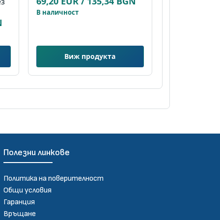
69,20 EUR / 135,34 BGN
ез
В наличност
N
Виж продукта
Полезни линкове
Политика на поверителност
Общи условия
Гаранция
Връщане