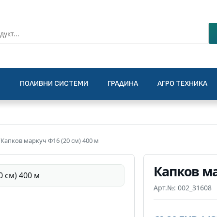
О
ПОЛИВНИ СИСТЕМИ
ГРАДИНА
АГРО ТЕХНИКА
/
Капков маркуч Ф16 (20 см) 400 м
Капков ма
Арт.№: 002_31608