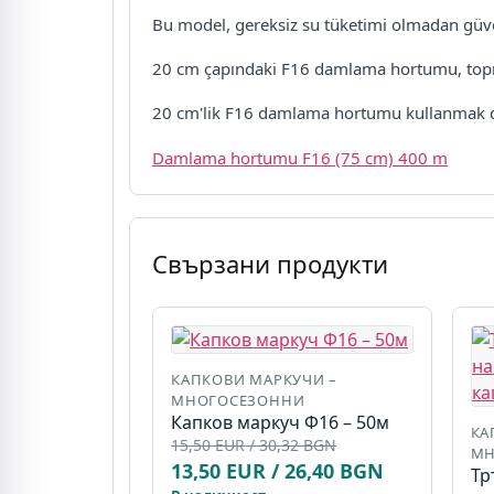
Bu model, gereksiz su tüketimi olmadan güveni
20 cm çapındaki F16 damlama hortumu, toprak
20 cm'lik F16 damlama hortumu kullanmak dah
Damlama hortumu F16 (75 cm) 400 m
Свързани продукти
КАПКОВИ МАРКУЧИ –
МНОГОСЕЗОННИ
Капков маркуч Ф16 – 50м
КА
15,50 EUR / 30,32 BGN
МН
13,50 EUR / 26,40 BGN
Тр