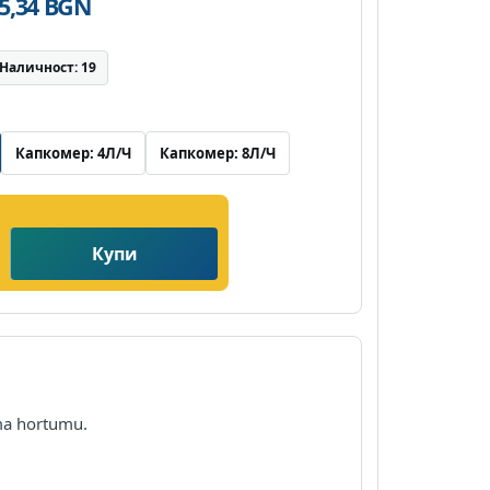
35,34 BGN
Наличност: 19
Капкомер: 4Л/Ч
Капкомер: 8Л/Ч
Купи
ama hortumu.