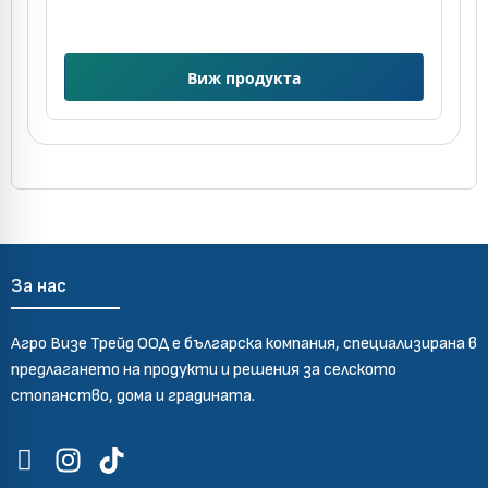
8
И
Виж продукта
За нас
Агро Визе Трейд ООД е българска компания, специализирана в
предлагането на продукти и решения за селското
стопанство, дома и градината.