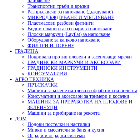
напояване
Транспортни тръби и връзки
Разпръсквачи за напояване (дъждуване)
МИКРОДЪЖДУВАНЕ И МЪГЛУВАНЕ
Пластмасови резбови фитинги
Водни помпи и аксесоари за напояване
Плоски маркучи (Layflat) за напояване
Оборудване за капково напояване
ФИЛТРИ И ТОРЕНЕ
ГРАДИНА
Покривала против плевели и засенчващи мрежи
ГРАДИНСКИ МАРКУЧИ И АКСЕСОАРИ
ГРАДИНСКИ ИНСТРУМЕНТИ
КОНСУМАТИВИ
АГРО ТЕХНИКА
ПРЪСКАЧКИ
Машини за косене на трева и обработка на почвата
Консумативи и аксесоари за тримери и косачки
МАШИНИ ЗА ПРЕРАБОТКА НА ПЛОДОВЕ И
ЗЕЛЕНЧУЦИ
Машини за прибиране на реколта
ДОМ
Подови постелки и настилки
Мивки и смесители за баня и кухня
Огради и оградни системи