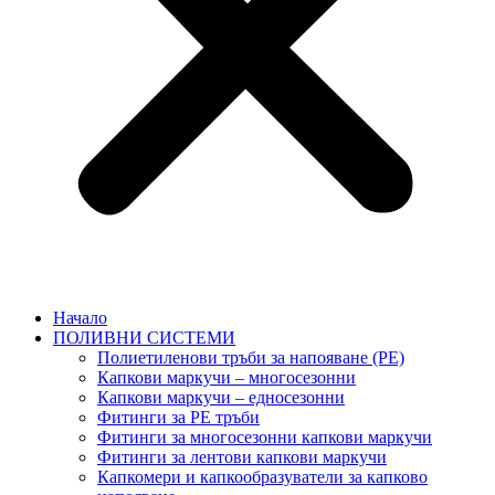
Начало
ПОЛИВНИ СИСТЕМИ
Полиетиленови тръби за напояване (PE)
Капкови маркучи – многосезонни
Капкови маркучи – едносезонни
Фитинги за PE тръби
Фитинги за многосезонни капкови маркучи
Фитинги за лентови капкови маркучи
Капкомери и капкообразуватели за капково