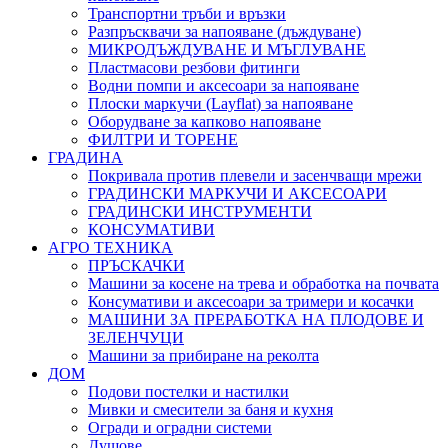
Транспортни тръби и връзки
Разпръсквачи за напояване (дъждуване)
МИКРОДЪЖДУВАНЕ И МЪГЛУВАНЕ
Пластмасови резбови фитинги
Водни помпи и аксесоари за напояване
Плоски маркучи (Layflat) за напояване
Оборудване за капково напояване
ФИЛТРИ И ТОРЕНЕ
ГРАДИНА
Покривала против плевели и засенчващи мрежи
ГРАДИНСКИ МАРКУЧИ И АКСЕСОАРИ
ГРАДИНСКИ ИНСТРУМЕНТИ
КОНСУМАТИВИ
АГРО ТЕХНИКА
ПРЪСКАЧКИ
Машини за косене на трева и обработка на почвата
Консумативи и аксесоари за тримери и косачки
МАШИНИ ЗА ПРЕРАБОТКА НА ПЛОДОВЕ И
ЗЕЛЕНЧУЦИ
Машини за прибиране на реколта
ДОМ
Подови постелки и настилки
Мивки и смесители за баня и кухня
Огради и оградни системи
Душове