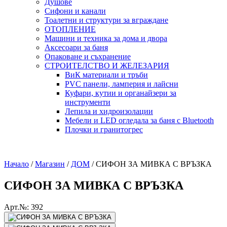
Душове
Сифони и канали
Тоалетни и структури за вграждане
ОТОПЛЕНИЕ
Машини и техника за дома и двора
Аксесоари за баня
Опаковане и съхранение
СТРОИТЕЛСТВО И ЖЕЛЕЗАРИЯ
ВиК материали и тръби
PVC панели, ламперия и лайсни
Куфари, кутии и органайзери за
инструменти
Лепила и хидроизолации
Мебели и LED огледала за баня с Bluetooth
Плочки и гранитогрес
Начало
/
Магазин
/
ДОМ
/
СИФОН ЗА МИВКА С ВРЪЗКА
СИФОН ЗА МИВКА С ВРЪЗКА
Арт.№: 392