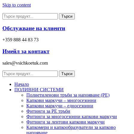
Skip to content
Търси
Обслужване на клиенти
+359 888 44 83 73
Имейл за контакт
sales@vsichkoetuk.com
Търси
Начало
ПОЛИВНИ СИСТЕМИ
Полиетиленови тръби за напояване (PE)
Капкови маркучи – многосезонни
Капкови маркучи – едносезонни
Фитинги за PE тръби
Фитинги за многосезонни капкови маркучи
Фитинги за лентови капкови маркучи
Капкомери и капкообразуватели за капково
напояване