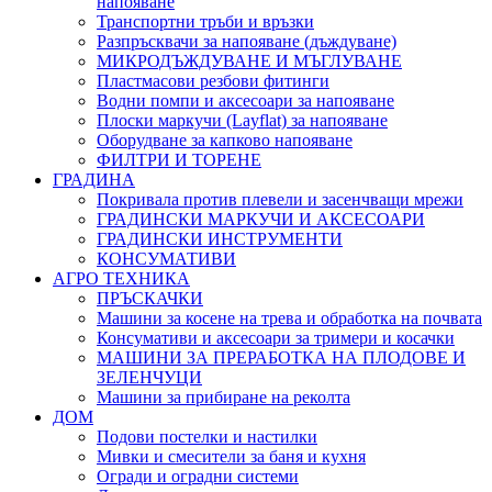
напояване
Транспортни тръби и връзки
Разпръсквачи за напояване (дъждуване)
МИКРОДЪЖДУВАНЕ И МЪГЛУВАНЕ
Пластмасови резбови фитинги
Водни помпи и аксесоари за напояване
Плоски маркучи (Layflat) за напояване
Оборудване за капково напояване
ФИЛТРИ И ТОРЕНЕ
ГРАДИНА
Покривала против плевели и засенчващи мрежи
ГРАДИНСКИ МАРКУЧИ И АКСЕСОАРИ
ГРАДИНСКИ ИНСТРУМЕНТИ
КОНСУМАТИВИ
АГРО ТЕХНИКА
ПРЪСКАЧКИ
Машини за косене на трева и обработка на почвата
Консумативи и аксесоари за тримери и косачки
МАШИНИ ЗА ПРЕРАБОТКА НА ПЛОДОВЕ И
ЗЕЛЕНЧУЦИ
Машини за прибиране на реколта
ДОМ
Подови постелки и настилки
Мивки и смесители за баня и кухня
Огради и оградни системи