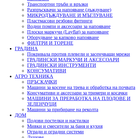
Транспортни тръби и връзки
Разпръсквачи за напояване (дъждуване)
МИКРОДЪЖДУВАНЕ И МЪГЛУВАНЕ
Пластмасови резбови фитинги
Водни помпи и аксесоари за напояване
Плоски маркучи (Layflat) за напояване
Оборудване за капково напояване
ФИЛТРИ И ТОРЕНЕ
ГРАДИНА
Покривала против плевели и засенчващи мрежи
ГРАДИНСКИ МАРКУЧИ И АКСЕСОАРИ
ГРАДИНСКИ ИНСТРУМЕНТИ
КОНСУМАТИВИ
АГРО ТЕХНИКА
ПРЪСКАЧКИ
Машини за косене на трева и обработка на почвата
Консумативи и аксесоари за тримери и косачки
МАШИНИ ЗА ПРЕРАБОТКА НА ПЛОДОВЕ И
ЗЕЛЕНЧУЦИ
Машини за прибиране на реколта
ДОМ
Подови постелки и настилки
Мивки и смесители за баня и кухня
Огради и оградни системи
Душове