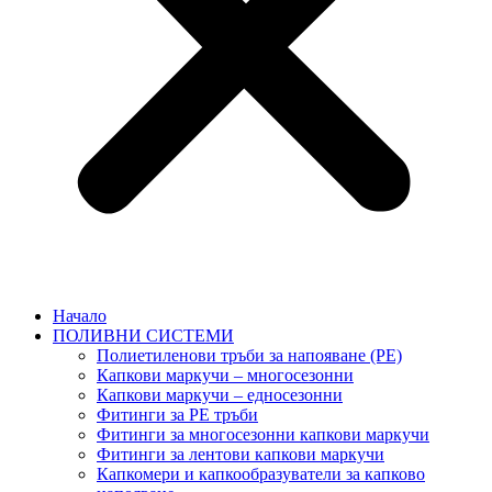
Начало
ПОЛИВНИ СИСТЕМИ
Полиетиленови тръби за напояване (PE)
Капкови маркучи – многосезонни
Капкови маркучи – едносезонни
Фитинги за PE тръби
Фитинги за многосезонни капкови маркучи
Фитинги за лентови капкови маркучи
Капкомери и капкообразуватели за капково