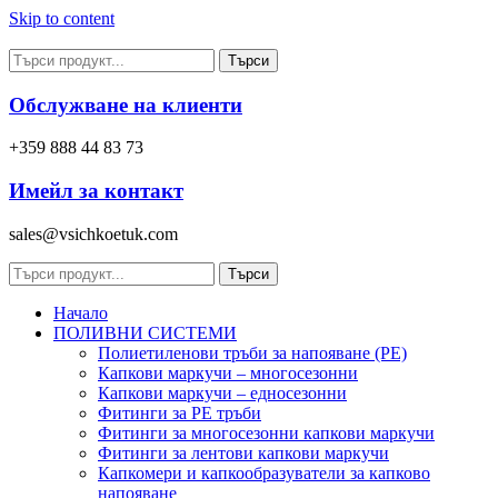
Skip to content
Търси
Обслужване на клиенти
+359 888 44 83 73
Имейл за контакт
sales@vsichkoetuk.com
Търси
Начало
ПОЛИВНИ СИСТЕМИ
Полиетиленови тръби за напояване (PE)
Капкови маркучи – многосезонни
Капкови маркучи – едносезонни
Фитинги за PE тръби
Фитинги за многосезонни капкови маркучи
Фитинги за лентови капкови маркучи
Капкомери и капкообразуватели за капково
напояване