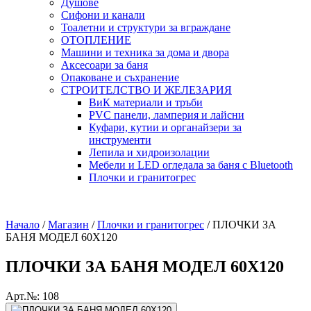
Душове
Сифони и канали
Тоалетни и структури за вграждане
ОТОПЛЕНИЕ
Машини и техника за дома и двора
Аксесоари за баня
Опаковане и съхранение
СТРОИТЕЛСТВО И ЖЕЛЕЗАРИЯ
ВиК материали и тръби
PVC панели, ламперия и лайсни
Куфари, кутии и органайзери за
инструменти
Лепила и хидроизолации
Мебели и LED огледала за баня с Bluetooth
Плочки и гранитогрес
Начало
/
Магазин
/
Плочки и гранитогрес
/
ПЛОЧКИ ЗА
БАНЯ МОДЕЛ 60X120
ПЛОЧКИ ЗА БАНЯ МОДЕЛ 60X120
Арт.№: 108