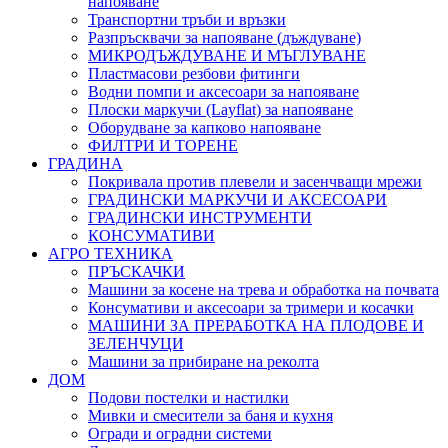
напояване
Транспортни тръби и връзки
Разпръсквачи за напояване (дъждуване)
МИКРОДЪЖДУВАНЕ И МЪГЛУВАНЕ
Пластмасови резбови фитинги
Водни помпи и аксесоари за напояване
Плоски маркучи (Layflat) за напояване
Оборудване за капково напояване
ФИЛТРИ И ТОРЕНЕ
ГРАДИНА
Покривала против плевели и засенчващи мрежи
ГРАДИНСКИ МАРКУЧИ И АКСЕСОАРИ
ГРАДИНСКИ ИНСТРУМЕНТИ
КОНСУМАТИВИ
АГРО ТЕХНИКА
ПРЪСКАЧКИ
Машини за косене на трева и обработка на почвата
Консумативи и аксесоари за тримери и косачки
МАШИНИ ЗА ПРЕРАБОТКА НА ПЛОДОВЕ И
ЗЕЛЕНЧУЦИ
Машини за прибиране на реколта
ДОМ
Подови постелки и настилки
Мивки и смесители за баня и кухня
Огради и оградни системи