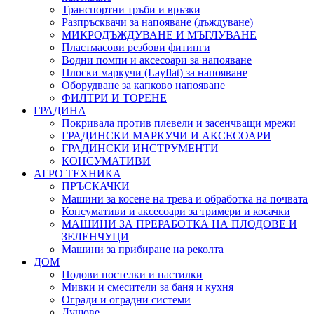
Транспортни тръби и връзки
Разпръсквачи за напояване (дъждуване)
МИКРОДЪЖДУВАНЕ И МЪГЛУВАНЕ
Пластмасови резбови фитинги
Водни помпи и аксесоари за напояване
Плоски маркучи (Layflat) за напояване
Оборудване за капково напояване
ФИЛТРИ И ТОРЕНЕ
ГРАДИНА
Покривала против плевели и засенчващи мрежи
ГРАДИНСКИ МАРКУЧИ И АКСЕСОАРИ
ГРАДИНСКИ ИНСТРУМЕНТИ
КОНСУМАТИВИ
АГРО ТЕХНИКА
ПРЪСКАЧКИ
Машини за косене на трева и обработка на почвата
Консумативи и аксесоари за тримери и косачки
МАШИНИ ЗА ПРЕРАБОТКА НА ПЛОДОВЕ И
ЗЕЛЕНЧУЦИ
Машини за прибиране на реколта
ДОМ
Подови постелки и настилки
Мивки и смесители за баня и кухня
Огради и оградни системи
Душове