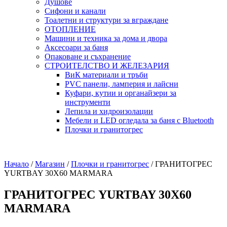
Душове
Сифони и канали
Тоалетни и структури за вграждане
ОТОПЛЕНИЕ
Машини и техника за дома и двора
Аксесоари за баня
Опаковане и съхранение
СТРОИТЕЛСТВО И ЖЕЛЕЗАРИЯ
ВиК материали и тръби
PVC панели, ламперия и лайсни
Куфари, кутии и органайзери за
инструменти
Лепила и хидроизолации
Мебели и LED огледала за баня с Bluetooth
Плочки и гранитогрес
Начало
/
Магазин
/
Плочки и гранитогрес
/
ГРАНИТОГРЕС
YURTBAY 30X60 MARMARA
ГРАНИТОГРЕС YURTBAY 30X60
MARMARA