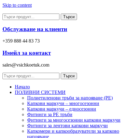
Skip to content
Търси
Обслужване на клиенти
+359 888 44 83 73
Имейл за контакт
sales@vsichkoetuk.com
Търси
Начало
ПОЛИВНИ СИСТЕМИ
Полиетиленови тръби за напояване (PE)
Капкови маркучи – многосезонни
Капкови маркучи – едносезонни
Фитинги за PE тръби
Фитинги за многосезонни капкови маркучи
Фитинги за лентови капкови маркучи
Капкомери и капкообразуватели за капково
напояване