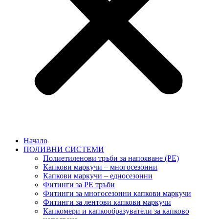
Начало
ПОЛИВНИ СИСТЕМИ
Полиетиленови тръби за напояване (PE)
Капкови маркучи – многосезонни
Капкови маркучи – едносезонни
Фитинги за PE тръби
Фитинги за многосезонни капкови маркучи
Фитинги за лентови капкови маркучи
Капкомери и капкообразуватели за капково